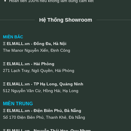
Hoàn tiền 100% nếu không làm đúng cam kết
Hệ Thống Showroom
MIỀN BẮC
Ξ ELMALL.vn - Đống Đa, Hà Nội
The Manor Nguyễn Xiển, Định Công
Ξ ELMALL.vn - Hải Phòng
271 Lạch Tray, Ngô Quyền, Hải Phòng
Ξ ELMALL.vn - TP Hạ Long, Quảng Ninh
512 Nguyễn Văn Cừ, Hồng Hải, Hạ Long
MIỀN TRUNG
Ξ ELMALL.vn - Điện Biên Phủ, Đà Nẵng
Số 170 Điện Biên Phủ, Thanh Khê, Đà Nẵng
Ξ ELMALL.vn - Nguyễn Thái Học, Quy Nhơn