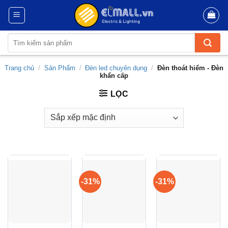
Skip
to
content
Tìm
kiếm:
Trang chủ
/
Sản Phẩm
/
Đèn led chuyên dụng
/
Đèn thoát hiểm - Đèn
khẩn cấp
LỌC
-31%
-31%