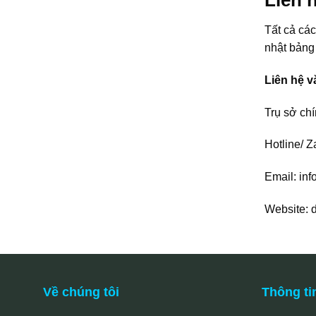
Liên 
Tất cả các
nhật bảng 
Liên hệ v
Trụ sở chí
Hotline/ Z
Email:
inf
Website: d
Về chúng tôi
Thông ti