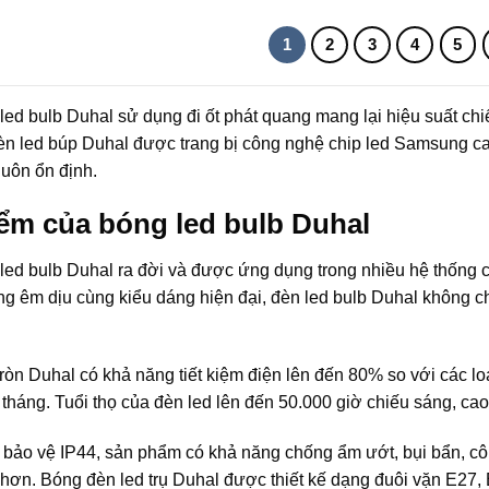
1
2
3
4
5
ed bulb Duhal sử dụng đi ốt phát quang mang lại hiệu suất chi
èn led búp Duhal được trang bị công nghệ chip led Samsung cao
luôn ổn định.
ểm của bóng led bulb Duhal
led bulb Duhal ra đời và được ứng dụng trong nhiều hệ thống c
g êm dịu cùng kiểu dáng hiện đại, đèn led bulb Duhal không ch
ròn Duhal có khả năng tiết kiệm điện lên đến 80% so với các lo
tháng. Tuổi thọ của đèn led lên đến 50.000 giờ chiếu sáng, cao
 bảo vệ IP44, sản phẩm có khả năng chống ẩm ướt, bụi bẩn, côn 
 hơn. Bóng đèn led trụ Duhal được thiết kế dạng đuôi vặn E27,