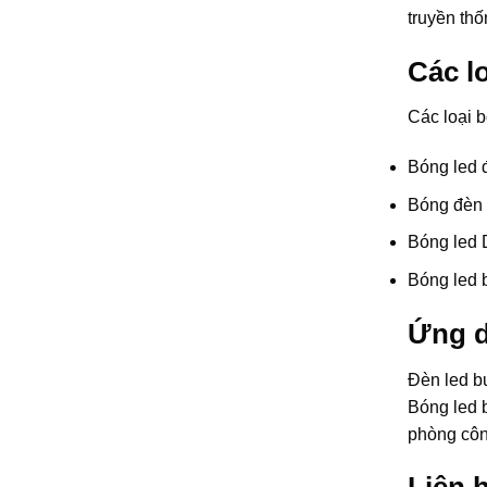
truyền thố
Các l
Các loại b
Bóng led 
Bóng đèn 
Bóng led 
Bóng led 
Ứng d
Đèn led bu
Bóng led b
phòng công