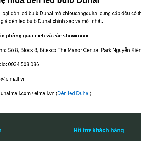
hệ mua đèn led bulb Duhal
 loại đèn led bulb Duhal mà chieusangduhal cung cấp đều có th
giá đèn led bulb Duhal chính xác và mới nhất.
ăn phòng giao dịch và các showroom:
nh: Số 8, Block 8, Bitexco The Manor Central Park Nguyễn Xiển
alo: 0934 508 086
o@elmall.vn
uhalmall.com / elmall.vn (
Đèn led Duhal
)
n
Hỗ trợ khách hàng