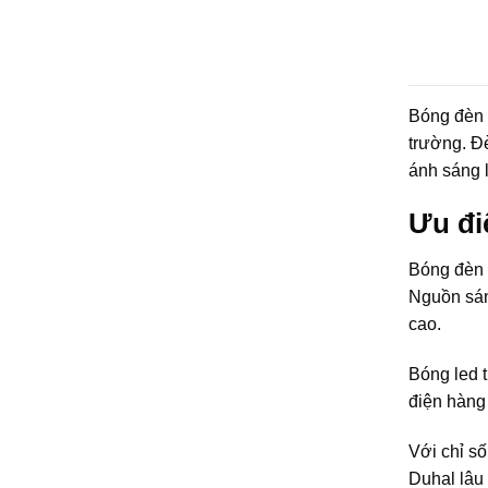
Bóng đèn l
trường. Đ
ánh sáng 
Ưu đi
Bóng đèn 
Nguồn sán
cao.
Bóng led t
điện hàng 
Với chỉ số
Duhal lâu