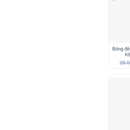
Bóng đè
K
29.