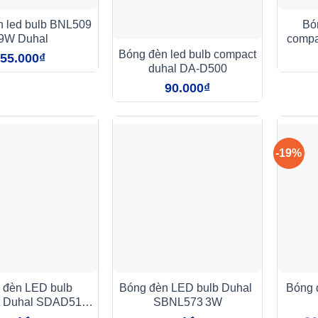
n led bulb BNL509
Bó
9W Duhal
compa
Bóng đèn led bulb compact
55.000
₫
duhal DA-D500
90.000
₫
-19%
 đèn LED bulb
Bóng đèn LED bulb Duhal
Bóng 
t Duhal SDAD518
SBNL573 3W
18W