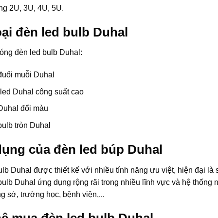
ng 2U, 3U, 4U, 5U.
oại đèn led bulb Duhal
óng đèn led bulb Duhal:
đuổi muỗi Duhal
led Duhal công suất cao
Duhal đổi màu
bulb tròn Duhal
ụng của đèn led búp Duhal
lb Duhal được thiết kế với nhiều tính năng ưu việt, hiện đại l
ulb Duhal ứng dụng rộng rãi trong nhiều lĩnh vực và hệ thống 
 sở, trường học, bệnh viện,...