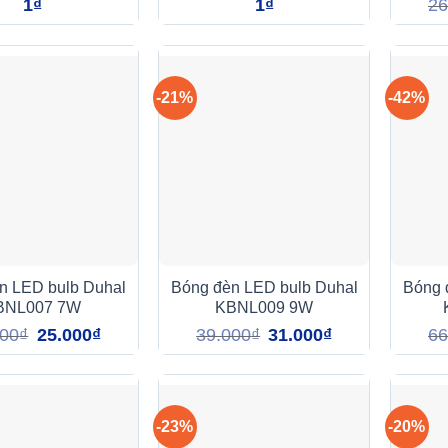
1
₫
1
₫
26
-21%
-42%
n LED bulb Duhal
Bóng đèn LED bulb Duhal
Bóng 
BNL007 7W
KBNL009 9W
Giá
Giá
Giá
Giá
000
₫
25.000
₫
39.000
₫
31.000
₫
66
gốc
hiện
gốc
hiện
là:
tại
là:
tại
32.000₫.
là:
39.000₫.
là:
25.000₫.
31.000₫.
-23%
-20%