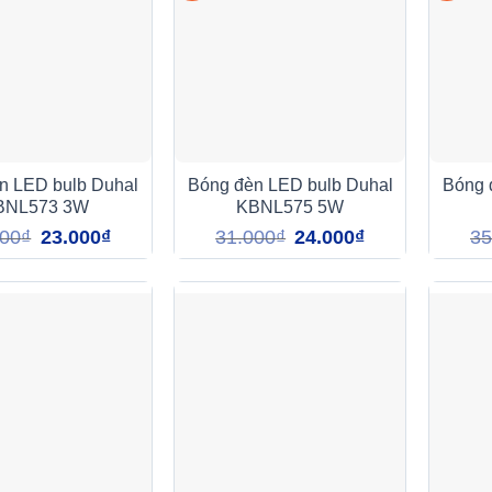
n LED bulb Duhal
Bóng đèn LED bulb Duhal
Bóng 
BNL573 3W
KBNL575 5W
Giá
Giá
Giá
Giá
000
₫
23.000
₫
31.000
₫
24.000
₫
35
gốc
hiện
gốc
hiện
là:
tại
là:
tại
29.000₫.
là:
31.000₫.
là:
23.000₫.
24.000₫.