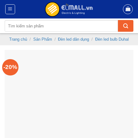
Skip
to
content
Tìm
kiếm:
Trang chủ
/
Sản Phẩm
/
Đèn led dân dụng
/
Đèn led bulb Duhal
-20%