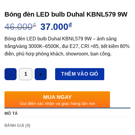
Bóng đèn LED bulb Duhal KBNL579 9W
Giá
Giá
46.000
₫
37.000
₫
gốc
hiện
là:
tại
Bóng đèn LED bulb Duhal KBNL579 9W – ánh sáng
46.000₫.
là:
trắng/vàng 3000K–6500K, đui E27, CRI >85, tiết kiệm 80%
37.000₫.
điện, phù hợp phòng khách, showroom, ban công.
Số lượng
THÊM VÀO GIỎ
MUA NGAY
Gọi điện xác nhận và giao hàng tận nơi
MÔ TẢ
ĐÁNH GIÁ (0)