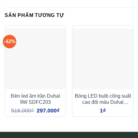
SẢN PHẨM TƯƠNG TỰ
-42%
Đèn led âm trần Duhal
Bóng LED bulb công suất
9W SDFC203
cao đổi màu Duhal
SBBM0401 40W
Giá
Giá
516.000
₫
297.000
₫
1
₫
gốc
hiện
là:
tại
516.000₫.
là:
297.000₫.