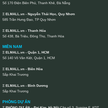
Số 170 Điện Biên Phủ, Thanh Khê, Đà Nẵng
Ξ ELMALL.vn - Nguyễn Thái Học, Quy Nhơn
585 Trần Hưng Đạo, TP Quy Nhơn
Ξ ELMALL.vn - Thanh Hóa
Số 438, Bà Triệu, Đông Thọ, Thanh Hóa
MIỀN NAM
Ξ ELMALL.vn - Quận 1, HCM
Số 140 Võ Văn Kiệt, Quận 1, HCM
Ξ ELMALL.vn - Biên Hòa
Sắp Khai Trương
Ξ ELMALL.vn - Bình Dương
Sắp Khai Trương
PHÒNG DỰ ÁN
Ξ PHÒNG DỰ ÁN – Đại Kim, Hà Nội
Căn số 3, Sunrise E, KDT