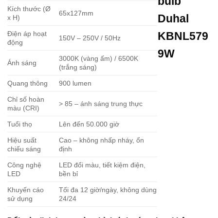
bulb
Kích thước (Ø
65x127mm
Duhal
x H)
Điện áp hoạt
KBNL579
150V – 250V / 50Hz
động
9W
3000K (vàng ấm) / 6500K
Ánh sáng
(trắng sáng)
Quang thông
900 lumen
Chỉ số hoàn
> 85 – ánh sáng trung thực
màu (CRI)
Tuổi thọ
Lên đến 50.000 giờ
Hiệu suất
Cao – không nhấp nháy, ổn
chiếu sáng
định
Công nghệ
LED đổi màu, tiết kiệm điện,
LED
bền bỉ
Khuyến cáo
Tối đa 12 giờ/ngày, không dùng
sử dụng
24/24