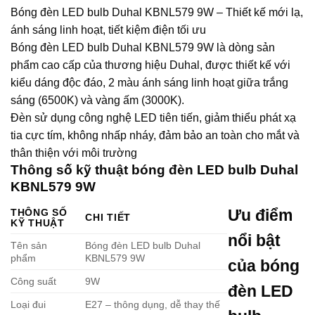
Bóng đèn LED bulb Duhal KBNL579 9W – Thiết kế mới lạ,
ánh sáng linh hoạt, tiết kiệm điện tối ưu
Bóng đèn LED bulb Duhal KBNL579 9W là dòng sản
phẩm cao cấp của thương hiệu Duhal, được thiết kế với
kiểu dáng độc đáo, 2 màu ánh sáng linh hoạt giữa trắng
sáng (6500K) và vàng ấm (3000K).
Đèn sử dụng công nghệ LED tiên tiến, giảm thiểu phát xạ
tia cực tím, không nhấp nháy, đảm bảo an toàn cho mắt và
thân thiện với môi trường
Thông số kỹ thuật bóng đèn LED bulb Duhal
KBNL579 9W
Ưu điểm
THÔNG SỐ
CHI TIẾT
KỸ THUẬT
nổi bật
Tên sản
Bóng đèn LED bulb Duhal
phẩm
KBNL579 9W
của bóng
Công suất
9W
đèn LED
Loại đui
E27 – thông dụng, dễ thay thế