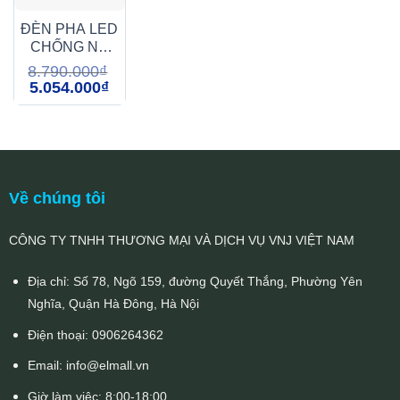
ĐÈN PHA LED
CHỐNG NỔ
50W
8.790.000
₫
(FCN0501)
Giá
Giá
5.054.000
₫
gốc
hiện
là:
tại
8.790.000₫.
là:
5.054.000₫.
Về chúng tôi
CÔNG TY TNHH THƯƠNG MẠI VÀ DỊCH VỤ VNJ VIỆT NAM
Địa chỉ: Số 78, Ngõ 159, đường Quyết Thắng, Phường Yên
Nghĩa, Quận Hà Đông, Hà Nội
Điện thoại:
0906264362
Email:
info@elmall.vn
Giờ làm việc: 8:00-18:00