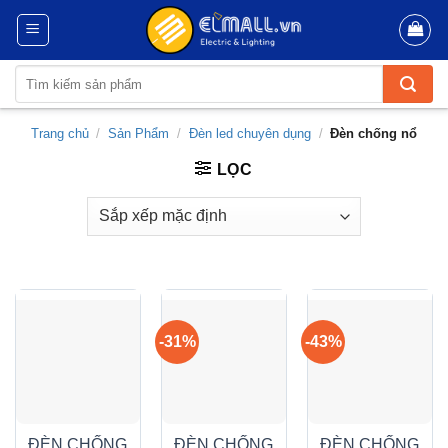
Skip
to
content
Tìm
kiếm:
Trang chủ
/
Sản Phẩm
/
Đèn led chuyên dụng
/
Đèn chống nổ
LỌC
-31%
-43%
ĐÈN CHỐNG
ĐÈN CHỐNG
ĐÈN CHỐNG