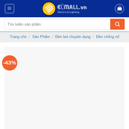
Skip
to
content
Tìm
kiếm:
Trang chủ
/
Sản Phẩm
/
Đèn led chuyên dụng
/
Đèn chống nổ
-43%