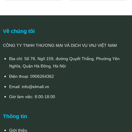
là:
tại
là:
tại
11.741.000₫.
là:
3.120.000₫.
là:
6.751.000₫.
1.794.000₫
Về chúng tôi
CÔNG TY TNHH THƯƠNG MẠI VÀ DỊCH VỤ VNJ VIỆT NAM
Địa chỉ: Số 78, Ngõ 159, đường Quyết Thắng, Phường Yên
Nghĩa, Quận Hà Đông, Hà Nội
Điện thoại:
0906264362
Email:
info@elmall.vn
Giờ làm việc: 8:00-18:00
Thông tin
Giới thiệu