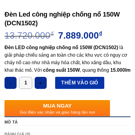
Đèn Led công nghiệp chống nổ 150W
(DCN1502)
Giá
Giá
13.720.000
₫
7.889.000
₫
gốc
hiện
là:
tại
Đèn LED công nghiệp chống nổ 150W (DCN1502)
là
13.720.000₫.
là:
giải pháp chiếu sáng an toàn cho các khu vực có nguy cơ
7.889.000
cháy nổ cao như nhà máy hóa chất, kho xăng dầu, khu
khai thác mỏ. Với
công suất 150W
, quang thông
15.000lm
và chuẩn
IP65
, đèn đảm bảo hiệu suất chiếu sáng mạnh
Số lượng
THÊM VÀO GIỎ
mẽ, tiết kiệm điện năng và bền bỉ trong môi trường khắc
nghiệt. Thiết kế chống cháy nổ đạt tiêu chuẩn, giúp tăng
cường an toàn và độ tin cậy trong quá trình sử dụng.
MUA NGAY
Gọi điện xác nhận và giao hàng tận nơi
MÔ TẢ
ĐÁNH GIÁ (0)