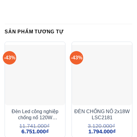
SẢN PHẨM TƯƠNG TỰ
-43%
-43%
Đèn Led công nghiệp
ĐÈN CHỐNG NỔ 2x18W
chống nổ 120W
LSC2181
(DCN1202)
11.741.000
₫
3.120.000
₫
Giá
Giá
Giá
Giá
6.751.000
₫
1.794.000
₫
gốc
hiện
gốc
hiện