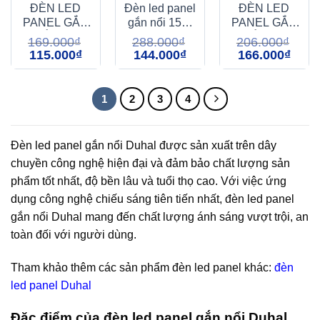
ĐÈN LED
Đèn led panel
ĐÈN LED
PANEL GẮN
gắn nổi 15W
PANEL GẮN
NỔI 15W
SDGB515
NỔI 18W
169.000
₫
288.000
₫
206.000
₫
(KDGC515)
Duhal
(KDGC518)
Giá
Giá
Giá
Giá
Giá
Giá
115.000
₫
144.000
₫
166.000
₫
gốc
hiện
gốc
hiện
gốc
hiện
là:
tại
là:
tại
là:
tại
169.000₫.
là:
288.000₫.
là:
206.000₫.
là:
115.000₫.
144.000₫.
166.00
1
2
3
4
Đèn led panel gắn nổi Duhal được sản xuất trên dây
chuyền công nghệ hiện đại và đảm bảo chất lượng sản
phẩm tốt nhất, độ bền lâu và tuổi thọ cao. Với việc ứng
dụng công nghệ chiếu sáng tiên tiến nhất, đèn led panel
gắn nổi Duhal mang đến chất lượng ánh sáng vượt trội, an
toàn đối với người dùng.
Tham khảo thêm các sản phẩm đèn led panel khác:
đèn
led panel Duhal
Đặc điểm của đèn led panel gắn nổi Duhal