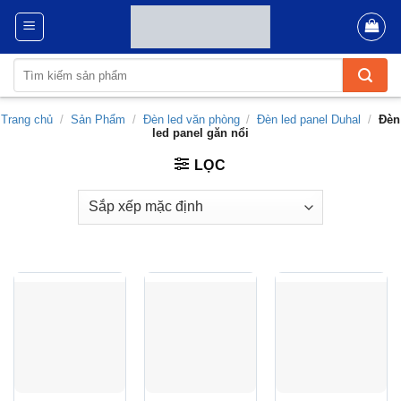
Skip
to
content
Tìm
kiếm:
Trang chủ
/
Sản Phẩm
/
Đèn led văn phòng
/
Đèn led panel Duhal
/
Đèn
led panel găn nổi
LỌC