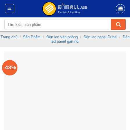
Skip
to
content
Tìm
kiếm:
Trang chủ
/
Sản Phẩm
/
Đèn led văn phòng
/
Đèn led panel Duhal
/
Đèn
led panel găn nổi
-43%