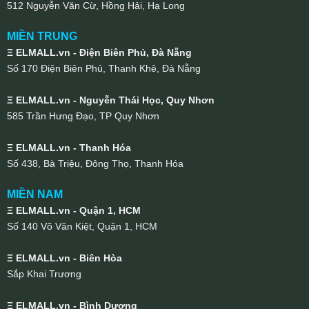
512 Nguyễn Văn Cừ, Hồng Hải, Hạ Long
MIỀN TRUNG
Ξ ELMALL.vn - Điện Biên Phủ, Đà Nẵng
Số 170 Điện Biên Phủ, Thanh Khê, Đà Nẵng
Ξ ELMALL.vn - Nguyễn Thái Học, Quy Nhơn
585 Trần Hưng Đạo, TP Quy Nhơn
Ξ ELMALL.vn - Thanh Hóa
Số 438, Bà Triệu, Đông Thọ, Thanh Hóa
MIỀN NAM
Ξ ELMALL.vn - Quận 1, HCM
Số 140 Võ Văn Kiệt, Quận 1, HCM
Ξ ELMALL.vn - Biên Hòa
Sắp Khai Trương
Ξ ELMALL.vn - Bình Dương