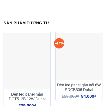
SẢN PHẨM TƯƠNG TỰ
-47%
Đèn led panel gắn nổi 6W
SDGB506 Duhal
Đèn led panel màu
Giá
Giá
158.000
₫
84.000
₫
gốc
hiện
DGT512B 12W Duhal
là:
tại
158.000₫.
là:
239.000
₫