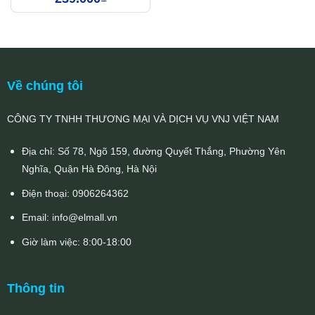
84.000
Về chúng tôi
CÔNG TY TNHH THƯƠNG MẠI VÀ DỊCH VỤ VNJ VIỆT NAM
Địa chỉ: Số 78, Ngõ 159, đường Quyết Thắng, Phường Yên
Nghĩa, Quận Hà Đông, Hà Nội
Điện thoại:
0906264362
Email:
info@elmall.vn
Giờ làm việc: 8:00-18:00
Thông tin