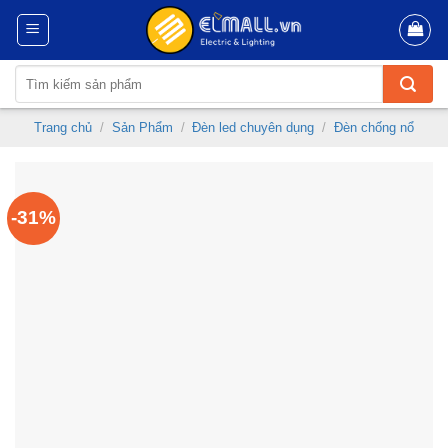
Skip
to
content
Tìm
kiếm:
Trang chủ
/
Sản Phẩm
/
Đèn led chuyên dụng
/
Đèn chống nổ
-31%