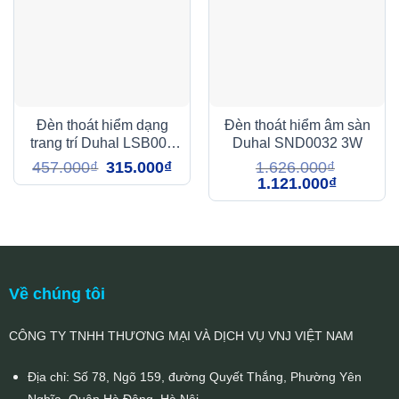
Đèn thoát hiểm dạng
Đèn thoát hiểm âm sàn
trang trí Duhal LSB002
Duhal SND0032 3W
1W
Giá
Giá
457.000
₫
315.000
₫
1.626.000
₫
gốc
hiện
Giá
Giá
1.121.000
₫
là:
tại
gốc
hiện
457.000₫.
là:
là:
tại
315.000₫.
1.626.000₫.
là:
1.121.000₫
Về chúng tôi
CÔNG TY TNHH THƯƠNG MẠI VÀ DỊCH VỤ VNJ VIỆT NAM
Địa chỉ: Số 78, Ngõ 159, đường Quyết Thắng, Phường Yên