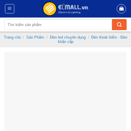
Skip
to
content
Tìm
kiếm:
Trang chủ
/
Sản Phẩm
/
Đèn led chuyên dụng
/
Đèn thoát hiểm - Đèn
khẩn cấp