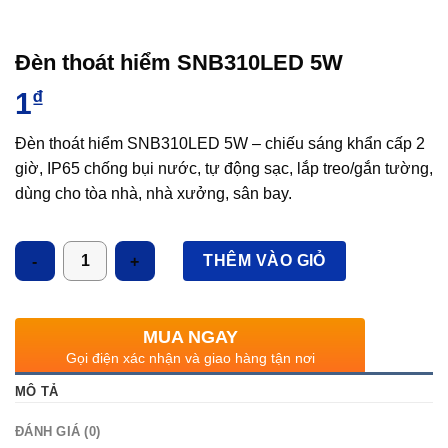
Đèn thoát hiểm SNB310LED 5W
1
₫
Đèn thoát hiểm SNB310LED 5W – chiếu sáng khẩn cấp 2
giờ, IP65 chống bụi nước, tự động sạc, lắp treo/gắn tường,
dùng cho tòa nhà, nhà xưởng, sân bay.
Số lượng
THÊM VÀO GIỎ
MUA NGAY
Gọi điện xác nhận và giao hàng tận nơi
MÔ TẢ
ĐÁNH GIÁ (0)