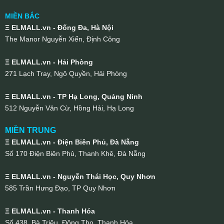
MIỀN BẮC
Ξ ELMALL.vn - Đống Đa, Hà Nội
The Manor Nguyễn Xiển, Định Công
Ξ ELMALL.vn - Hải Phòng
271 Lạch Tray, Ngô Quyền, Hải Phòng
Ξ ELMALL.vn - TP Hạ Long, Quảng Ninh
512 Nguyễn Văn Cừ, Hồng Hải, Hạ Long
MIỀN TRUNG
Ξ ELMALL.vn - Điện Biên Phủ, Đà Nẵng
Số 170 Điện Biên Phủ, Thanh Khê, Đà Nẵng
Ξ ELMALL.vn - Nguyễn Thái Học, Quy Nhơn
585 Trần Hưng Đạo, TP Quy Nhơn
Ξ ELMALL.vn - Thanh Hóa
Số 438, Bà Triệu, Đông Thọ, Thanh Hóa