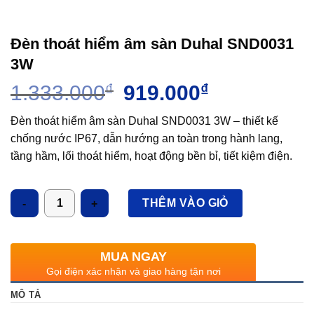
Đèn thoát hiểm âm sàn Duhal SND0031
3W
Giá
Giá
1.333.000
₫
919.000
₫
gốc
hiện
là:
tại
Đèn thoát hiểm âm sàn Duhal SND0031 3W – thiết kế
1.333.000₫.
là:
chống nước IP67, dẫn hướng an toàn trong hành lang,
919.000₫.
tầng hầm, lối thoát hiểm, hoạt động bền bỉ, tiết kiệm điện.
Số lượng
THÊM VÀO GIỎ
MUA NGAY
Gọi điện xác nhận và giao hàng tận nơi
MÔ TẢ