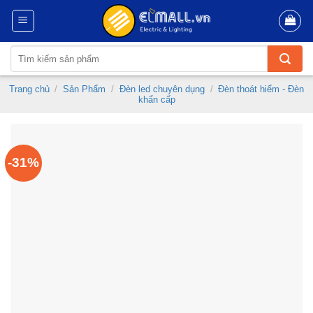
Skip
to
content
Tìm
kiếm:
Trang chủ
/
Sản Phẩm
/
Đèn led chuyên dụng
/
Đèn thoát hiểm - Đèn
khẩn cấp
-31%