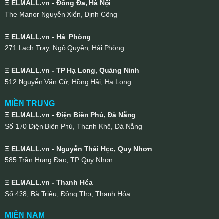
Ξ ELMALL.vn - Đống Đa, Hà Nội
The Manor Nguyễn Xiển, Định Công
Ξ ELMALL.vn - Hải Phòng
271 Lạch Tray, Ngô Quyền, Hải Phòng
Ξ ELMALL.vn - TP Hạ Long, Quảng Ninh
512 Nguyễn Văn Cừ, Hồng Hải, Hạ Long
MIỀN TRUNG
Ξ ELMALL.vn - Điện Biên Phủ, Đà Nẵng
Số 170 Điện Biên Phủ, Thanh Khê, Đà Nẵng
Ξ ELMALL.vn - Nguyễn Thái Học, Quy Nhơn
585 Trần Hưng Đạo, TP Quy Nhơn
Ξ ELMALL.vn - Thanh Hóa
Số 438, Bà Triệu, Đông Thọ, Thanh Hóa
MIỀN NAM