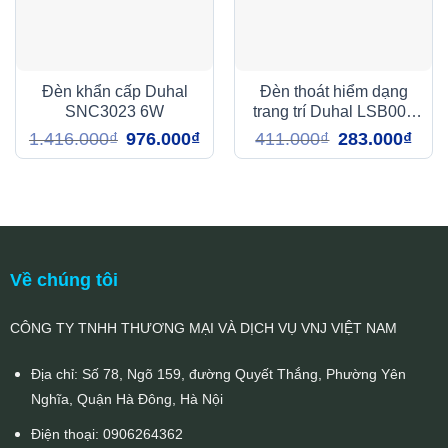
Đèn khẩn cấp Duhal
Đèn thoát hiểm dạng
SNC3023 6W
trang trí Duhal LSB001
1W
Giá
Giá
Giá
Giá
1.416.000
₫
976.000
₫
411.000
₫
283.000
₫
gốc
hiện
gốc
hiện
là:
tại
là:
tại
1.416.000₫.
là:
411.000₫.
là:
976.000₫.
283.0
Về chúng tôi
CÔNG TY TNHH THƯƠNG MẠI VÀ DỊCH VỤ VNJ VIỆT NAM
Địa chỉ: Số 78, Ngõ 159, đường Quyết Thắng, Phường Yên
Nghĩa, Quận Hà Đông, Hà Nội
Điện thoại:
0906264362