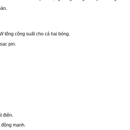
bàn.
W tổng công suất cho cả hai bóng.
sạc pin.
t điện.
o động mạnh.