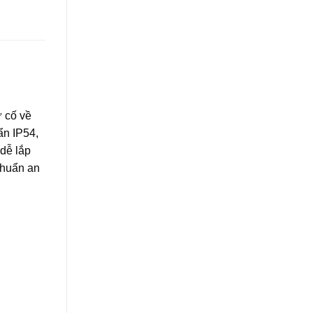
 cố về
ẩn IP54,
 dễ lắp
chuẩn an