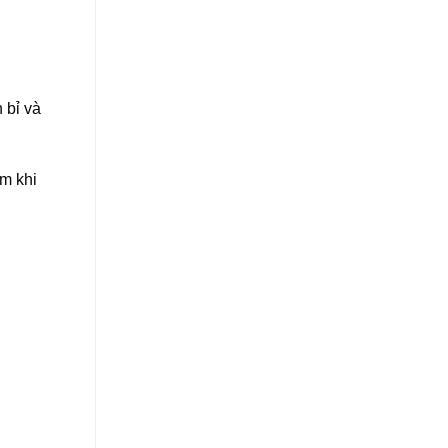
 bỉ và
m khi