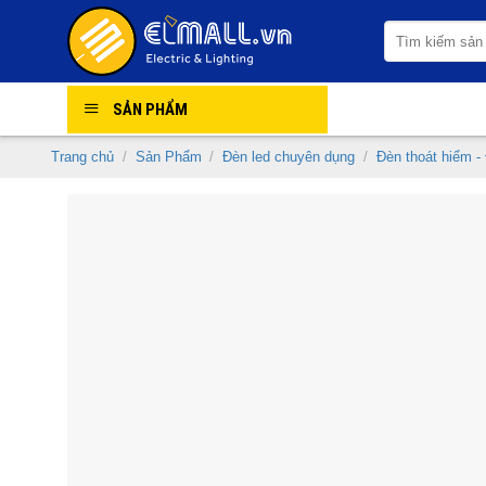
Skip
Tìm
to
kiếm:
content
SẢN PHẨM
Trang chủ
/
Sản Phẩm
/
Đèn led chuyên dụng
/
Đèn thoát hiểm -