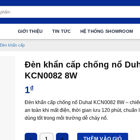
GIỚI THIỆU
TIN TỨC
HỆ THỐNG SHOWROOM
 Đèn khẩn cấp
Đèn khẩn cấp chống nổ Duh
KCN0082 8W
1
₫
Đèn khẩn cấp chống nổ Duhal KCN0082 8W – chiế
an toàn khi mất điện, thời gian lưu 120 phút, chuẩn 
dùng tốt trong môi trường dễ cháy nổ.
Số lượng
THÊM VÀO GIỎ