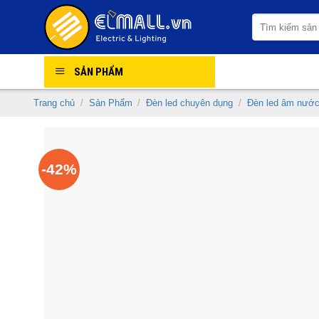
Skip
Tìm
to
kiếm:
content
SẢN PHẨM
Trang chủ
/
Sản Phẩm
/
Đèn led chuyên dụng
/
Đèn led âm nướ
-42%