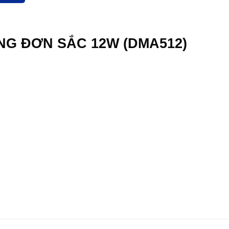
G ĐƠN SẮC 12W (DMA512)
000₫.