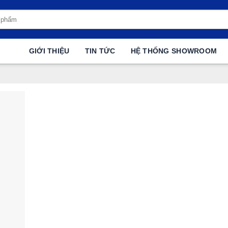
GIỚI THIỆU
TIN TỨC
HỆ THỐNG SHOWROOM
c