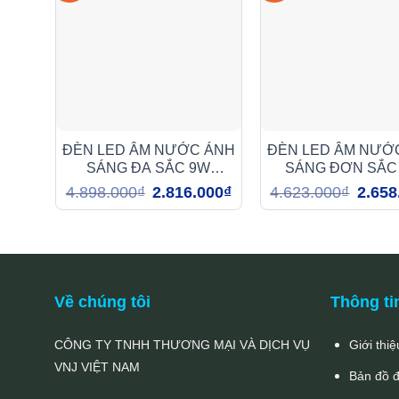
ĐÈN LED ÂM NƯỚC ÁNH
ĐÈN LED ÂM NƯỚ
SÁNG ĐA SẮC 9W
SÁNG ĐƠN SẮC
(DMA1099)
(DMA109)
Giá
Giá
Giá
4.898.000
₫
2.816.000
₫
4.623.000
₫
2.658
gốc
hiện
gốc
là:
tại
là:
4.898.000₫.
là:
4.623.0
2.816.000₫.
Về chúng tôi
Thông ti
CÔNG TY TNHH THƯƠNG MẠI VÀ DỊCH VỤ
Giới thiệ
VNJ VIỆT NAM
Bản đồ 