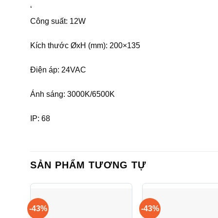
‘
Công suất: 12W
Kích thước ØxH (mm): 200×135
Điện áp: 24VAC
Ánh sáng: 3000K/6500K
IP: 68
SẢN PHẨM TƯƠNG TỰ
-43%
-43%