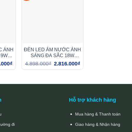
C ÁNH
ĐÈN LED ÂM NƯỚC ÁNH
 9W
SÁNG ĐA SẮC 18W
(DMA1189)
Giá
Giá
Giá
.000
₫
4.898.000
₫
2.816.000
₫
hiện
gốc
hiện
tại
là:
tại
00₫.
là:
4.898.000₫.
là:
2.658.000₫.
2.816.000₫.
n
Hỗ trợ khách hàng
u
Mua hàng & Thanh toán
đường đi
Giao hàng & Nhận hàng