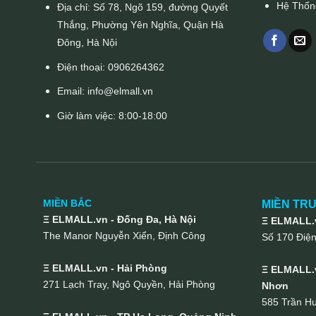
Hệ Thốn
Địa chỉ: Số 78, Ngõ 159, đường Quyết
Thắng, Phường Yên Nghĩa, Quận Hà
Đông, Hà Nội
Điện thoại:
0906264362
Email:
info@elmall.vn
Giờ làm việc: 8:00-18:00
MIỀN BẮC
MIỀN TR
Ξ ELMALL.vn - Đống Đa, Hà Nội
Ξ ELMALL.v
The Manor Nguyễn Xiển, Định Công
Số 170 Điệ
Ξ ELMALL.vn - Hải Phòng
Ξ ELMALL.v
271 Lạch Tray, Ngô Quyền, Hải Phòng
Nhơn
585 Trần H