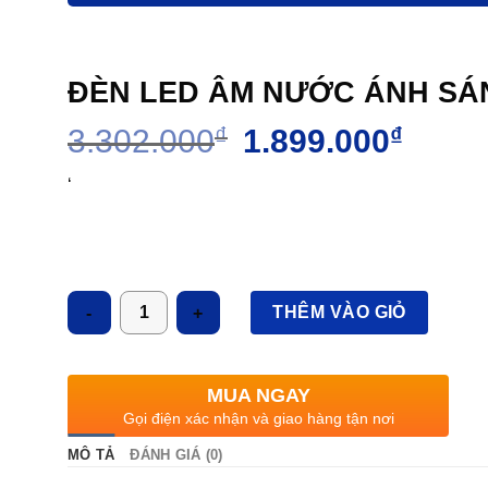
ĐÈN LED ÂM NƯỚC ÁNH SÁN
Giá
Giá
3.302.000
₫
1.899.000
₫
gốc
hiện
là:
tại
‘
3.302.000₫.
là:
1.899.
Số lượng
THÊM VÀO GIỎ
MUA NGAY
Gọi điện xác nhận và giao hàng tận nơi
MÔ TẢ
ĐÁNH GIÁ (0)