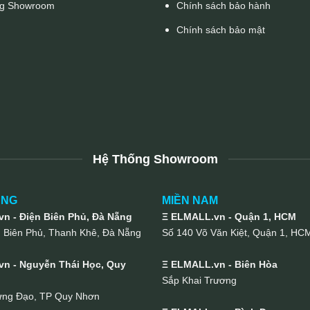
g Showroom
Chính sách bảo hành
Chính sách bảo mật
Hệ Thống Showroom
UNG
MIỀN NAM
n - Điện Biên Phủ, Đà Nẵng
Ξ ELMALL.vn - Quận 1, HCM
n Biên Phủ, Thanh Khê, Đà Nẵng
Số 140 Võ Văn Kiệt, Quận 1, HC
n - Nguyễn Thái Học, Quy
Ξ ELMALL.vn - Biên Hòa
Sắp Khai Trương
ưng Đạo, TP Quy Nhơn