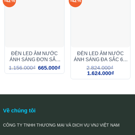
-42%
-42%
ĐÈN LED ÂM NƯỚC
ĐÈN LED ÂM NƯỚC
ÁNH SÁNG ĐƠN SẮC
ÁNH SÁNG ĐA SẮC 6W
5W (DMA105)
(DMA3069)
Giá
Giá
1.156.000
₫
665.000
₫
2.824.000
₫
gốc
hiện
Giá
Giá
1.624.000
₫
là:
tại
gốc
hiện
1.156.000₫.
là:
là:
tại
665.000₫.
2.824.000₫.
là:
1.624.000₫
Về chúng tôi
CÔNG TY TNHH THƯƠNG MẠI VÀ DỊCH VỤ VNJ VIỆT NAM