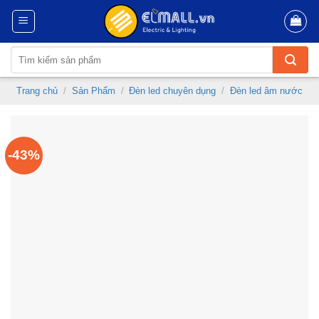
Skip
to
content
Tìm
kiếm:
Trang chủ
/
Sản Phẩm
/
Đèn led chuyên dụng
/
Đèn led âm nước
-43%