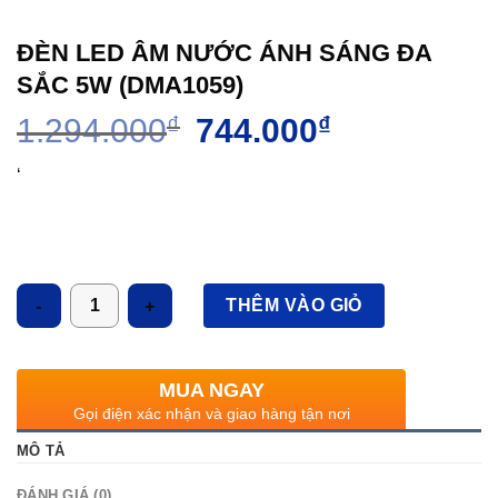
ĐÈN LED ÂM NƯỚC ÁNH SÁNG ĐA
SẮC 5W (DMA1059)
Giá
Giá
1.294.000
₫
744.000
₫
gốc
hiện
là:
tại
‘
1.294.000₫.
là:
744.000₫.
Số lượng
THÊM VÀO GIỎ
MUA NGAY
Gọi điện xác nhận và giao hàng tận nơi
MÔ TẢ
ĐÁNH GIÁ (0)