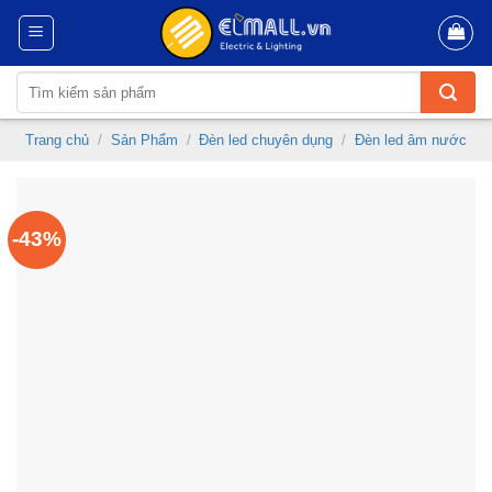
Skip
to
content
Tìm
kiếm:
Trang chủ
/
Sản Phẩm
/
Đèn led chuyên dụng
/
Đèn led âm nước
-43%