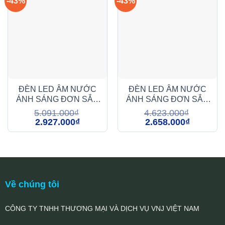
-43%
-43%
ĐÈN LED ÂM NƯỚC
ĐÈN LED ÂM NƯỚC
ÁNH SÁNG ĐƠN SẮC
ÁNH SÁNG ĐƠN SẮC
15W (DMA115)
9W (DMA109)
5.091.000
₫
4.623.000
₫
Giá
Giá
Giá
Giá
2.927.000
₫
2.658.000
₫
gốc
hiện
gốc
hiện
là:
tại
là:
tại
5.091.000₫.
là:
4.623.000₫.
là:
2.927.000₫.
2.658.000₫
Về chúng tôi
CÔNG TY TNHH THƯƠNG MẠI VÀ DỊCH VỤ VNJ VIỆT NAM