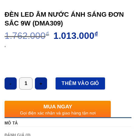
ĐÈN LED ÂM NƯỚC ÁNH SÁNG ĐƠN
SẮC 9W (DMA309)
Giá
Giá
1.762.000
₫
1.013.000
₫
gốc
hiện
là:
tại
‘
1.762.000₫.
là:
1.013.000₫.
Số lượng
THÊM VÀO GIỎ
MUA NGAY
Gọi điện xác nhận và giao hàng tận nơi
MÔ TẢ
ĐÁNH GIÁ (0)