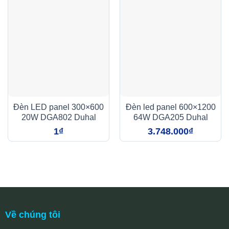
Đèn LED panel 300×600
Đèn led panel 600×1200
20W DGA802 Duhal
64W DGA205 Duhal
1
₫
3.748.000
₫
Về chúng tôi