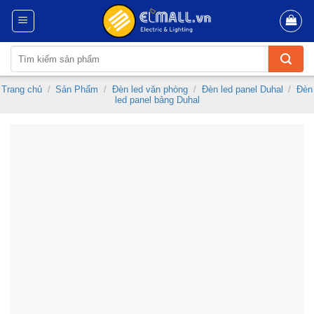
Skip
to
content
Tìm
kiếm:
Trang chủ
/
Sản Phẩm
/
Đèn led văn phòng
/
Đèn led panel Duhal
/
Đèn
led panel bảng Duhal