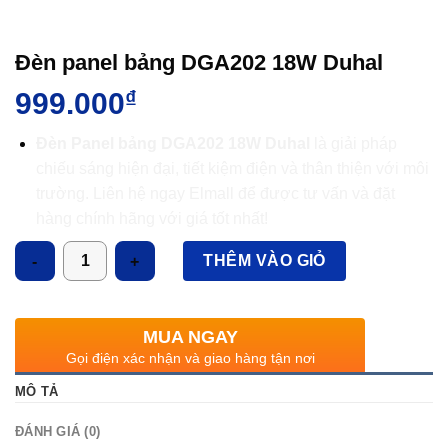
Đèn panel bảng DGA202 18W Duhal
999.000
₫
Đèn Panel bảng DGA202 18W Duhal
là giải pháp
chiếu sáng hiện đại, tiết kiệm điện và thân thiện với môi
trường. Liên hệ ngay Elmall để được tư vấn và đặt
hàng chính hãng với giá tốt nhất!
Số lượng
THÊM VÀO GIỎ
MUA NGAY
Gọi điện xác nhận và giao hàng tận nơi
MÔ TẢ
ĐÁNH GIÁ (0)