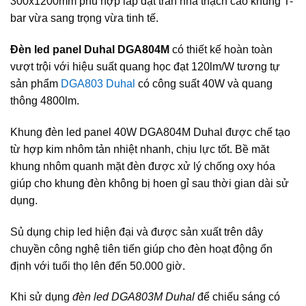
300x1200mm phù hợp lắp đặt trần nhà thạch cao khung T-
bar vừa sang trọng vừa tinh tế.
Đèn led panel Duhal DGA804M
có thiết kế hoàn toàn
vượt trội với hiệu suất quang học đạt 120lm/W tương tự
sản phẩm
DGA803 Duhal
có công suất 40W và quang
thông 4800lm.
Khung đèn led panel 40W DGA804M Duhal được chế tạo
từ hợp kim nhôm tản nhiệt nhanh, chịu lực tốt. Bề măt
khung nhôm quanh mặt đèn được xử lý chống oxy hóa
giúp cho khung đèn không bị hoen gỉ sau thời gian dài sử
dụng.
Sủ dụng chip led hiện đại và được sản xuất trên dây
chuyền công nghệ tiên tiến giúp cho đèn hoạt động ổn
định với tuổi thọ lên đến 50.000 giờ.
Khi sử dụng
đèn led DGA803M Duhal
để chiếu sáng có