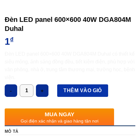
Đèn LED panel 600×600 40W DGA804M
Duhal
1
₫
Đèn LED panel 600×600 40W DGA804M Duhal có thiết kế
siêu mỏng, ánh sáng đồng đều, tiết kiệm điện, phù hợp với
văn phòng, nhà ở, trung tâm thương mại, trường học, bệnh
viện.
Số lượng
THÊM VÀO GIỎ
MUA NGAY
Gọi điện xác nhận và giao hàng tận nơi
MÔ TẢ