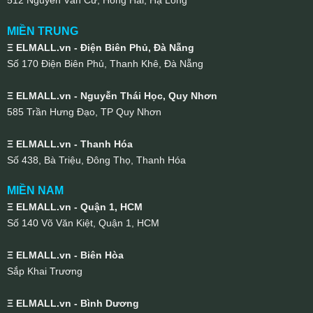
512 Nguyễn Văn Cừ, Hồng Hải, Hạ Long
MIỀN TRUNG
Ξ ELMALL.vn - Điện Biên Phủ, Đà Nẵng
Số 170 Điện Biên Phủ, Thanh Khê, Đà Nẵng
Ξ ELMALL.vn - Nguyễn Thái Học, Quy Nhơn
585 Trần Hưng Đạo, TP Quy Nhơn
Ξ ELMALL.vn - Thanh Hóa
Số 438, Bà Triệu, Đông Thọ, Thanh Hóa
MIỀN NAM
Ξ ELMALL.vn - Quận 1, HCM
Số 140 Võ Văn Kiệt, Quận 1, HCM
Ξ ELMALL.vn - Biên Hòa
Sắp Khai Trương
Ξ ELMALL.vn - Bình Dương