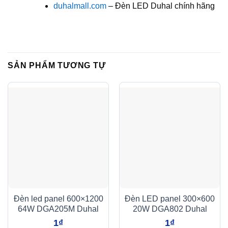
duhalmall.com
– Đèn LED Duhal chính hãng
SẢN PHẨM TƯƠNG TỰ
Đèn led panel 600×1200
Đèn LED panel 300×600
64W DGA205M Duhal
20W DGA802 Duhal
1
₫
1
₫