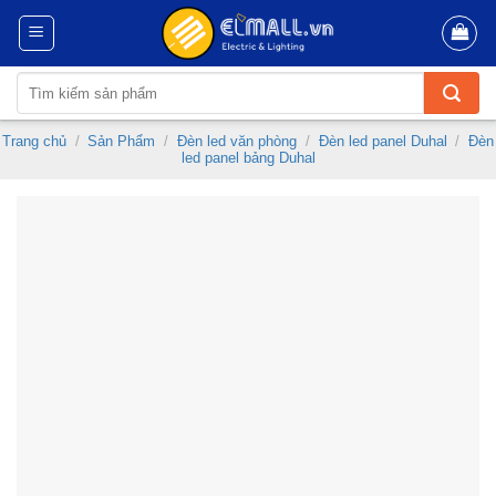
Skip
to
content
Tìm
kiếm:
Trang chủ
/
Sản Phẩm
/
Đèn led văn phòng
/
Đèn led panel Duhal
/
Đèn
led panel bảng Duhal