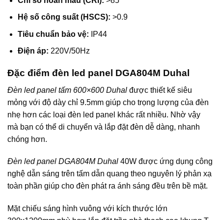
Chỉ số hoàn màu (CRI):
>85
Hệ số công suất (HSCS):
>0.9
Tiêu chuẩn bảo vệ:
IP44
Điện áp:
220V/50Hz
Đặc điểm đèn led panel DGA804M Duhal
Đèn led panel tấm 600×600 Duhal
được thiết kế siêu
mỏng với độ dày chỉ 9.5mm giúp cho trọng lượng của đèn
nhẹ hơn các loại đèn led panel khác rất nhiều. Nhờ vậy
mà bạn có thể di chuyển và lắp đặt đèn dễ dàng, nhanh
chóng hơn.
Đèn led panel DGA804M Duhal
40W được ứng dụng công
nghệ dẫn sáng trên tấm dẫn quang theo nguyên lý phản xạ
toàn phần giúp cho đèn phát ra ánh sáng đều trên bề mặt.
Mặt chiếu sáng hình vuông với kích thước lớn