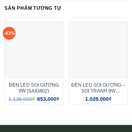
SẢN PHẨM TƯƠNG TỰ
-43%
ĐÈN LED SOI GƯƠNG
ĐÈN LED SOI GƯƠNG –
9W (SAIG802)
SOI TRANH 9W
(SAIG801)
Giá
Giá
1.136.000
₫
653.000
₫
1.026.000
₫
gốc
hiện
là:
tại
1.136.000₫.
là:
653.000₫.