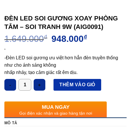
ĐÈN LED SOI GƯƠNG XOAY PHÒNG
TẮM – SOI TRANH 9W (AIG0091)
Giá
Giá
1.649.000
₫
948.000
₫
gốc
hiện
là:
tại
‘
1.649.000₫.
là:
-Đèn LED soi gương ưu việt hơn hẳn đèn truyền thống
948.000₫.
như cho ánh sáng không
nhấp nháy, tạo cảm giác rất êm dịu.
– Đèn được chế tạo từ chất liệu cao cấp, nhiều mẫu mã
Số lượng
THÊM VÀO GIỎ
với phong cách hiện đại, tạo
cảm nhận tinh tế và sang trọng cho ngôi nhà.
Ứng dụng:
MUA NGAY
– Thay thế bộ đèn soi gương sử dụng nguồn sáng sợi
Gọi điện xác nhận và giao hàng tận nơi
đốt, halogen, compact.
MÔ TẢ
– Sử dụng trong phòng tắm, phòng trang điểm,…