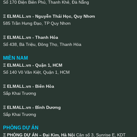
Số 170 Điện Biên Phủ, Thanh Khê, Đà Nẵng
Ξ ELMALL.vn - Nguyễn Thái Học, Quy Nhơn
585 Trần Hưng Đạo, TP Quy Nhơn
Ξ ELMALL.vn - Thanh Hóa
Số 438, Bà Triệu, Đông Thọ, Thanh Hóa
MIỀN NAM
Ξ ELMALL.vn - Quận 1, HCM
Số 140 Võ Văn Kiệt, Quận 1, HCM
Ξ ELMALL.vn - Biên Hòa
Sắp Khai Trương
Ξ ELMALL.vn - Bình Dương
Sắp Khai Trương
PHÒNG DỰ ÁN
Ξ PHÒNG DỰ ÁN – Đại Kim, Hà Nội
Căn số 3, Sunrise E, KDT