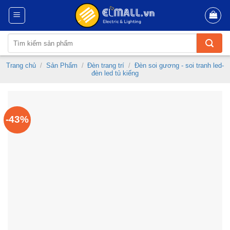
Skip
to
content
Tìm
kiếm:
Trang chủ
/
Sản Phẩm
/
Đèn trang trí
/
Đèn soi gương - soi tranh led-
đèn led tủ kiếng
-43%