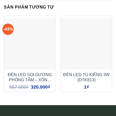
SẢN PHẨM TƯƠNG TỰ
-43%
ĐÈN LED SOI GƯƠNG
ĐÈN LED TỦ KIẾNG 3W
PHÒNG TẮM – XÔNG
(DTK813)
HƠI 5W (AIG0051)
Giá
Giá
557.000
₫
320.000
₫
1
₫
gốc
hiện
là:
tại
557.000₫.
là:
320.000₫.