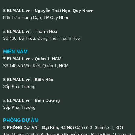
Ξ ELMALL.vn - Nguyễn Thái Học, Quy Nhơn
585 Trần Hưng Đạo, TP Quy Nhơn
Ξ ELMALL.vn - Thanh Hóa
Số 438, Bà Triệu, Đông Thọ, Thanh Hóa
MIỀN NAM
Ξ ELMALL.vn - Quận 1, HCM
Số 140 Võ Văn Kiệt, Quận 1, HCM
Ξ ELMALL.vn - Biên Hòa
Sắp Khai Trương
Ξ ELMALL.vn - Bình Dương
Sắp Khai Trương
PHÒNG DỰ ÁN
Ξ PHÒNG DỰ ÁN – Đại Kim, Hà Nội
Căn số 3, Sunrise E, KDT
The Manor Central Park đường Nguyễn Xiển, P. Đại Kim, Q. Hoàng