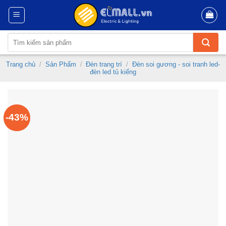
Skip
to
content
Tìm
kiếm:
Trang chủ
/
Sản Phẩm
/
Đèn trang trí
/
Đèn soi gương - soi tranh led-
đèn led tủ kiếng
-43%