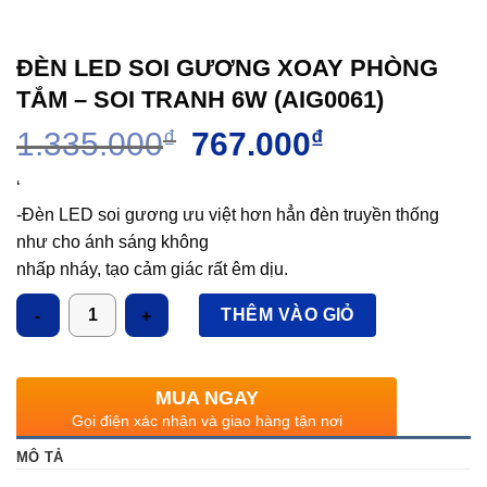
ĐÈN LED SOI GƯƠNG XOAY PHÒNG
TẮM – SOI TRANH 6W (AIG0061)
Giá
Giá
1.335.000
₫
767.000
₫
gốc
hiện
là:
tại
‘
1.335.000₫.
là:
-Đèn LED soi gương ưu việt hơn hẳn đèn truyền thống
767.000₫.
như cho ánh sáng không
nhấp nháy, tạo cảm giác rất êm dịu.
– Đèn được chế tạo từ chất liệu cao cấp, nhiều mẫu mã
Số lượng
THÊM VÀO GIỎ
với phong cách hiện đại, tạo
cảm nhận tinh tế và sang trọng cho ngôi nhà.
Ứng dụng:
MUA NGAY
– Thay thế bộ đèn soi gương sử dụng nguồn sáng sợi
Gọi điện xác nhận và giao hàng tận nơi
đốt, halogen, compact.
MÔ TẢ
– Sử dụng trong phòng tắm, phòng trang điểm,…