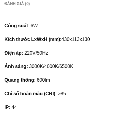
– Ngắt nguồn điện trước khi lắp đặt.
ĐÁNH GIÁ (0)
– Không tự ý tháo rời, sửa chữa.
– Không dùng hóa chất để vệ sinh sản phẩm.
‘
– Sử dụng trong điều kiện thông thường.
Công suất:
6W
Kích thước LxWxH (mm):
430x113x130
Điện áp:
220V/50Hz
Ánh sáng:
3000K/4000K/6500K
Quang thông:
600lm
Chỉ số hoàn màu (CRI):
>85
IP:
44