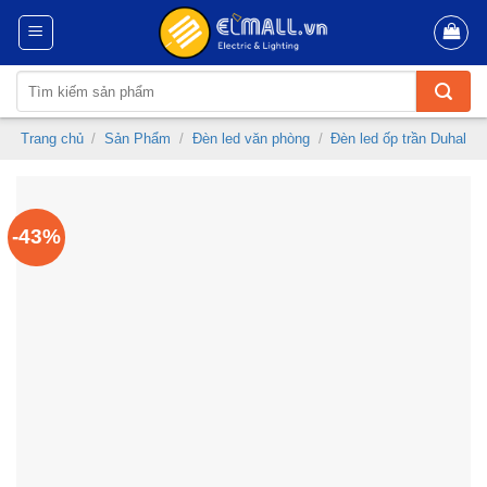
Skip
to
content
Tìm
kiếm:
Trang chủ
/
Sản Phẩm
/
Đèn led văn phòng
/
Đèn led ốp trần Duhal
-43%