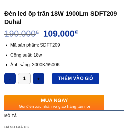
Đèn led ốp trần 18W 1900Lm SDFT209
Duhal
Giá
Giá
190.000
₫
109.000
₫
gốc
hiện
là:
tại
Mã sản phẩm: SDFT209
190.000₫.
là:
Công suất: 18w
109.000₫.
Ánh sáng: 3000K/6500K
Quang thông: 1900lm
Số lượng
THÊM VÀO GIỎ
Kích thước LxWxH: 620x63x34 (mm)
IP: 44
MUA NGAY
Gọi điện xác nhận và giao hàng tận nơi
MÔ TẢ
ĐÁNH GIÁ (0)