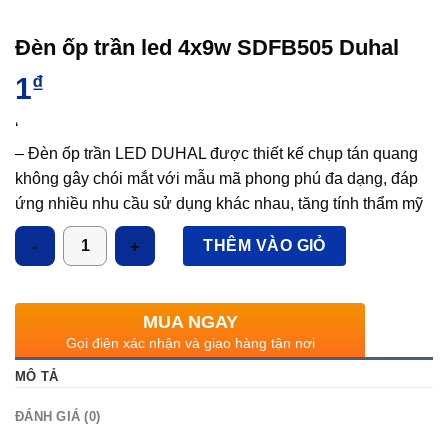
Đèn ốp trần led 4x9w SDFB505 Duhal
1
₫
‘
– Đèn ốp trần LED DUHAL được thiết kế chụp tán quang
không gây chói mắt với mẫu mã phong phú đa dạng, đáp
ứng nhiều nhu cầu sử dụng khác nhau, tăng tính thẩm mỹ
và sang trọng cho công trình.
Số lượng
THÊM VÀO GIỎ
– Sản phẩm thay thế cho các loại đèn gắn nổi truyền thống
sử dụng bóng compact và huỳnh quang với nhiều tính
năng vượt trội:
MUA NGAY
Gọi điện xác nhận và giao hàng tận nơi
+ Sử dụng công nghệ LED tiên tiến cho khả năng chiếu
sáng mạnh mẽ, không nhấp nháy kể cả khi điện áp không
MÔ TẢ
ổn định.
ĐÁNH GIÁ (0)
+ Điện năng tiêu thụ bằng 1/3 đèn truyền thống nhưng hiệu