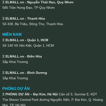
Ξ ELMALL.vn - Nguyễn Thái Học, Quy Nhơn
585 Trần Hưng Đạo, TP Quy Nhơn
Ξ ELMALL.vn - Thanh Hóa
Số 438, Bà Triệu, Đông Thọ, Thanh Hóa
MIỀN NAM
Ξ ELMALL.vn - Quận 1, HCM
Số 140 Võ Văn Kiệt, Quận 1, HCM
Ξ ELMALL.vn - Biên Hòa
Sắp Khai Trương
Ξ ELMALL.vn - Bình Dương
Sắp Khai Trương
PHÒNG DỰ ÁN
Ξ PHÒNG DỰ ÁN – Đại Kim, Hà Nội
Căn số 3, Sunrise E, KDT
The Manor Central Park đường Nguyễn Xiển, P. Đại Kim, Q. Hoàng
Mai, TP. Hà Nội