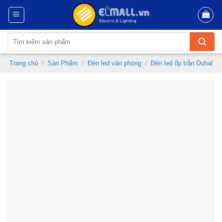
Skip
to
content
Tìm
kiếm:
Trang chủ
/
Sản Phẩm
/
Đèn led văn phòng
/
Đèn led ốp trần Duhal