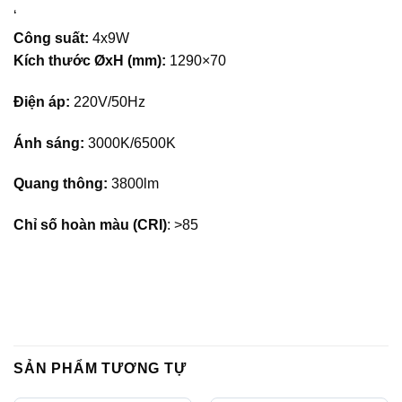
quả chiếu sáng tương đương.
‘
Công suất:
4x9W
+ Tuổi thọ cao hơn 5-7 lần so với đèn truyền thống.
Kích thước ØxH (mm):
1290×70
– Ngắt nguồn điện trước khi lắp đặt.
Điện áp:
220V/50Hz
– Không tự ý tháo rời, sửa chữa.
– Không dùng hóa chất để vệ sinh sản phẩm.
Ánh sáng:
3000K/6500K
– Sử dụng trong điều kiện thông thường.
Quang thông:
3800lm
Chỉ số hoàn màu (CRI)
: >85
SẢN PHẨM TƯƠNG TỰ