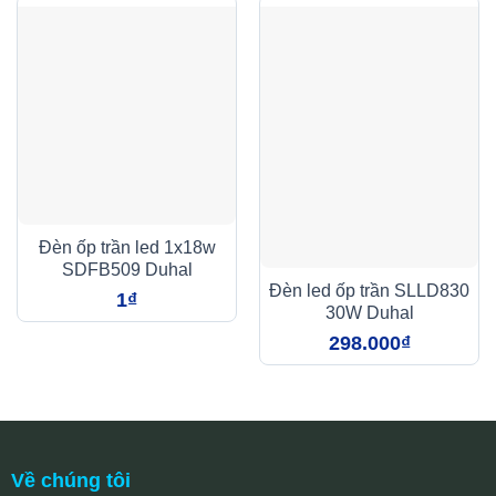
Đèn ốp trần led 1x18w
SDFB509 Duhal
Đèn led ốp trần SLLD830
1
₫
30W Duhal
298.000
₫
Về chúng tôi