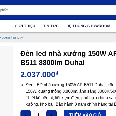
GIỚI THIỆU
TIN TỨC
HỆ THỐNG SHOWROOM
 xưởng Highbay
Đèn led nhà xưởng 150W A
B511 8800lm Duhal
2.037.000
₫
Đèn LED nhà xưởng 150W AP-B511 Duhal, công
150W, quang thông 8.800lm, ánh sáng 3000K/60
Thiết kế bền bỉ, tiết kiệm điện, phù hợp chiếu sá
xưởng, kho bãi. Bảo hành 3 năm chính hãng tại E
Số lượng
THÊM VÀO GIỎ