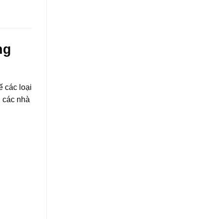
ng
 các loại
i các nhà