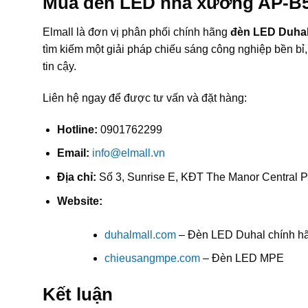
Mua đèn LED nhà xưởng AP-B5
Elmall là đơn vị phân phối chính hãng
đèn LED Duha
tìm kiếm một giải pháp chiếu sáng công nghiệp bền bỉ, 
tin cậy.
Liên hệ ngay để được tư vấn và đặt hàng:
Hotline:
0901762299
Email:
info@elmall.vn
Địa chỉ:
Số 3, Sunrise E, KĐT The Manor Central P
Website:
duhalmall.com
– Đèn LED Duhal chính h
chieusangmpe.com
– Đèn LED MPE
Kết luận