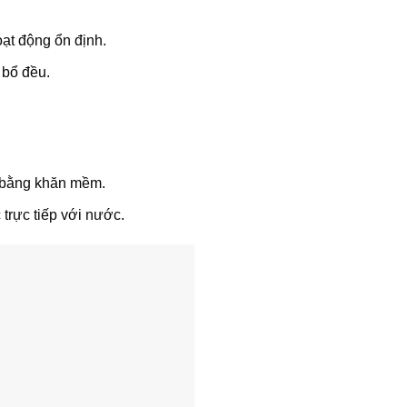
ạt động ổn định.
 bổ đều.
u bằng khăn mềm.
 trực tiếp với nước.