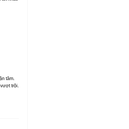
ận tâm.
vượt trội.