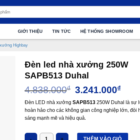
GIỚI THIỆU
TIN TỨC
HỆ THỐNG SHOWROOM
 xưởng Highbay
Đèn led nhà xưởng 250W
SAPB513 Duhal
Giá
Giá
4.838.000
₫
3.241.000
₫
gốc
hiện
là:
tại
Đèn LED nhà xưởng
SAPB513
250W Duhal là sự 
4.838.000₫.
là:
hoàn hảo cho các không gian công nghiệp lớn, đòi 
3.241
sáng mạnh mẽ và hiệu quả.
Số lượng
THÊM VÀO GIỎ