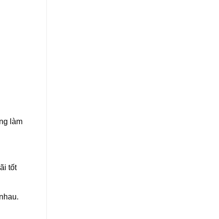
ờng làm
i tốt
 nhau.