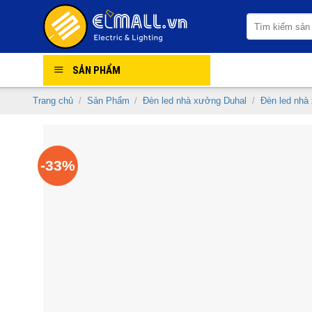
Skip
Tìm
to
kiếm:
content
SẢN PHẨM
Trang chủ
/
Sản Phẩm
/
Đèn led nhà xưởng Duhal
/
Đèn led nhà
-33%