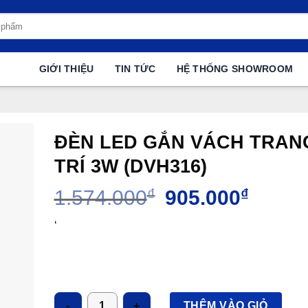
GIỚI THIỆU
TIN TỨC
HỆ THỐNG SHOWROOM
ĐÈN LED GẮN VÁCH TRAN
TRÍ 3W (DVH316)
Giá
Giá
1.574.000
₫
905.000
₫
gốc
hiện
là:
tại
‘
1.574.000₫.
là:
905.000
Số lượng
THÊM VÀO GIỎ