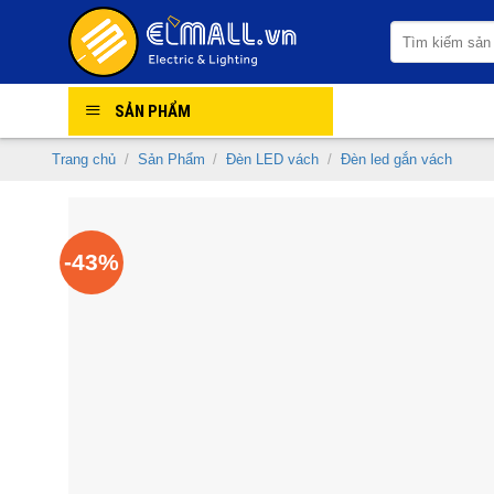
Skip
Tìm
to
kiếm:
content
SẢN PHẨM
Trang chủ
/
Sản Phẩm
/
Đèn LED vách
/
Đèn led gắn vách
-43%