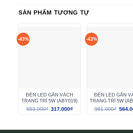
SẢN PHẨM TƯƠNG TỰ
-43%
-43%
ĐÈN LED GẮN VÁCH
ĐÈN LED GẮN V
TRANG TRÍ 5W (ABY019)
TRANG TRÍ 5W (AB
Giá
Giá
Giá
553.000
₫
317.000
₫
981.000
₫
564.0
gốc
hiện
gốc
là:
tại
là:
553.000₫.
là:
981.00
317.000₫.