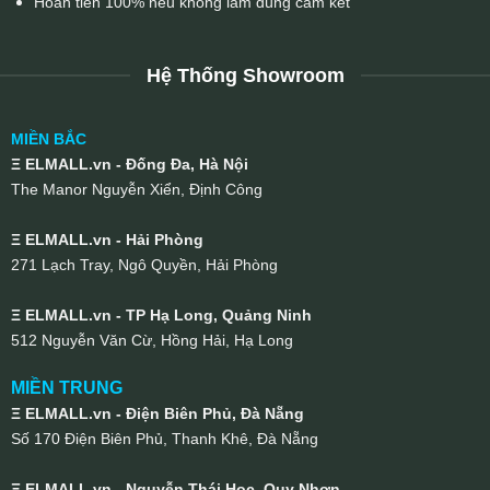
Hoàn tiền 100% nếu không làm đúng cam kết
Hệ Thống Showroom
MIỀN BẮC
Ξ ELMALL.vn - Đống Đa, Hà Nội
The Manor Nguyễn Xiển, Định Công
Ξ ELMALL.vn - Hải Phòng
271 Lạch Tray, Ngô Quyền, Hải Phòng
Ξ ELMALL.vn - TP Hạ Long, Quảng Ninh
512 Nguyễn Văn Cừ, Hồng Hải, Hạ Long
MIỀN TRUNG
Ξ ELMALL.vn - Điện Biên Phủ, Đà Nẵng
Số 170 Điện Biên Phủ, Thanh Khê, Đà Nẵng
Ξ ELMALL.vn - Nguyễn Thái Học, Quy Nhơn