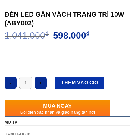
ĐÈN LED GẮN VÁCH TRANG TRÍ 10W
(ABY002)
Giá
Giá
1.041.000
₫
598.000
₫
gốc
hiện
là:
tại
‘
1.041.000₫.
là:
598.000₫.
Số lượng
THÊM VÀO GIỎ
MUA NGAY
Gọi điện xác nhận và giao hàng tận nơi
MÔ TẢ
ĐÁNH GIÁ (0)