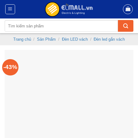
Skip
to
content
Tìm
kiếm:
Trang chủ
/
Sản Phẩm
/
Đèn LED vách
/
Đèn led gắn vách
-43%