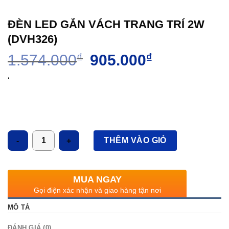
ĐÈN LED GẮN VÁCH TRANG TRÍ 2W
(DVH326)
Giá
Giá
1.574.000
₫
905.000
₫
gốc
hiện
là:
tại
‘
1.574.000₫.
là:
905.000₫.
Số lượng
THÊM VÀO GIỎ
MUA NGAY
Gọi điện xác nhận và giao hàng tận nơi
MÔ TẢ
ĐÁNH GIÁ (0)