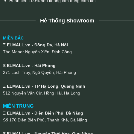
Hoàn tiền 100% nếu không làm đúng cam kết
Hệ Thống Showroom
MIỀN BẮC
Ξ ELMALL.vn - Đống Đa, Hà Nội
The Manor Nguyễn Xiển, Định Công
Ξ ELMALL.vn - Hải Phòng
271 Lạch Tray, Ngô Quyền, Hải Phòng
Ξ ELMALL.vn - TP Hạ Long, Quảng Ninh
512 Nguyễn Văn Cừ, Hồng Hải, Hạ Long
MIỀN TRUNG
Ξ ELMALL.vn - Điện Biên Phủ, Đà Nẵng
Số 170 Điện Biên Phủ, Thanh Khê, Đà Nẵng
Ξ ELMALL.vn - Nguyễn Thái Học, Quy Nhơn