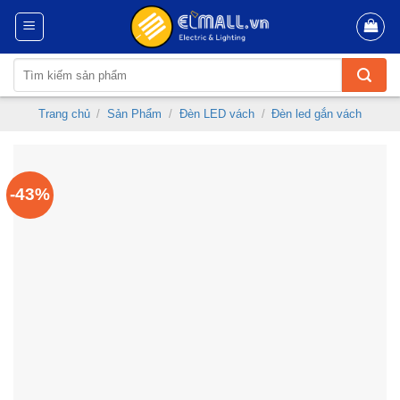
Skip
to
content
Tìm
kiếm:
Trang chủ
/
Sản Phẩm
/
Đèn LED vách
/
Đèn led gắn vách
-43%