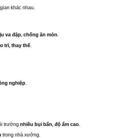
gian khác nhau.
ịu va đập, chống ăn mòn
.
o trì, thay thế
.
ông nghiệp
.
ôi trường
nhiều bụi bẩn, độ ẩm cao
.
n
trong nhà xưởng.