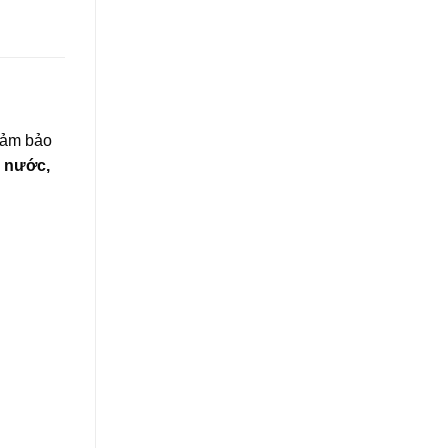
đảm bảo
 nước,