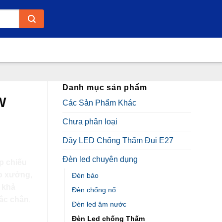
Danh mục sản phẩm
W
Các Sản Phẩm Khác
Chưa phân loại
Dây LED Chống Thấm Đui E27
Đèn led chuyên dụng
p chiếu
o xưởng,
Đèn báo
i
khả
Đèn chống nổ
hắc chắn
,
Đèn led âm nước
ời sử
Đèn Led chống Thấm