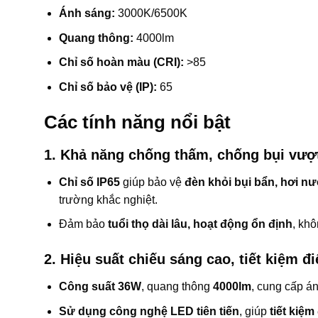
Ánh sáng:
3000K/6500K
Quang thông:
4000lm
Chỉ số hoàn màu (CRI):
>85
Chỉ số bảo vệ (IP):
65
Các tính năng nổi bật
1. Khả năng chống thấm, chống bụi vượt
Chỉ số IP65
giúp bảo vệ
đèn khỏi bụi bẩn, hơi n
trường khắc nghiệt.
Đảm bảo
tuổi thọ dài lâu, hoạt động ổn định
, kh
2. Hiệu suất chiếu sáng cao, tiết kiệm đ
Công suất 36W
, quang thông
4000lm
, cung cấp á
Sử dụng công nghệ LED tiên tiến
, giúp
tiết kiệm