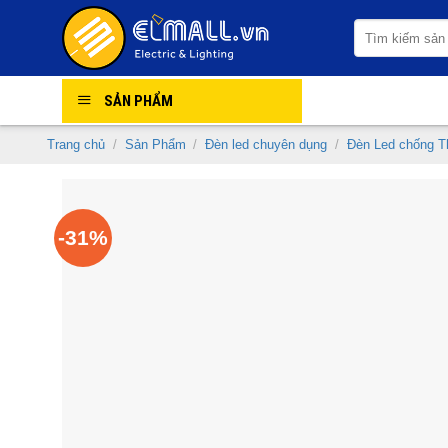
Skip
Tìm
to
kiếm:
content
SẢN PHẨM
Trang chủ
/
Sản Phẩm
/
Đèn led chuyên dụng
/
Đèn Led chống 
-31%