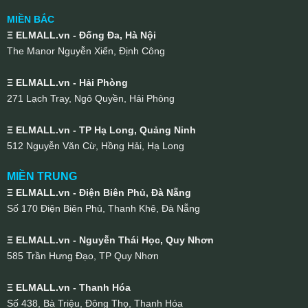
MIỀN BẮC
Ξ ELMALL.vn - Đống Đa, Hà Nội
The Manor Nguyễn Xiển, Định Công
Ξ ELMALL.vn - Hải Phòng
271 Lạch Tray, Ngô Quyền, Hải Phòng
Ξ ELMALL.vn - TP Hạ Long, Quảng Ninh
512 Nguyễn Văn Cừ, Hồng Hải, Hạ Long
MIỀN TRUNG
Ξ ELMALL.vn - Điện Biên Phủ, Đà Nẵng
Số 170 Điện Biên Phủ, Thanh Khê, Đà Nẵng
Ξ ELMALL.vn - Nguyễn Thái Học, Quy Nhơn
585 Trần Hưng Đạo, TP Quy Nhơn
Ξ ELMALL.vn - Thanh Hóa
Số 438, Bà Triệu, Đông Thọ, Thanh Hóa