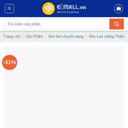
Skip
to
content
Tìm
kiếm:
Trang chủ
/
Sản Phẩm
/
Đèn led chuyên dụng
/
Đèn Led chống Thấm
-31%