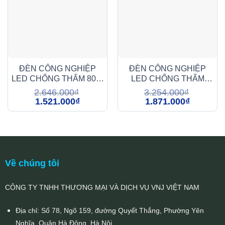
ĐÈN CÔNG NGHIỆP
ĐÈN CÔNG NGHIỆP
LED CHỐNG THẤM 80W
LED CHỐNG THẤM
(DDB080)
120W (DDB120)
2.646.000
₫
3.254.000
₫
Giá
Giá
Giá
Giá
1.521.000
₫
1.871.000
₫
gốc
hiện
gốc
hiện
là:
tại
là:
tại
2.646.000₫.
là:
3.254.000₫.
là:
1.521.000₫.
1.871.000₫
Về chúng tôi
CÔNG TY TNHH THƯƠNG MẠI VÀ DỊCH VỤ VNJ VIỆT NAM
Địa chỉ: Số 78, Ngõ 159, đường Quyết Thắng, Phường Yên
Nghĩa, Quận Hà Đông, Hà Nội