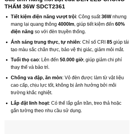
THẤM 36W SDCT2361
Tiết kiệm điện năng vượt trội
: Công suất
36W
nhưng
mang lại quang thông
4000lm
, giúp tiết kiệm đến
60%
điện năng
so với đèn truyền thống.
Ánh sáng trung thực, tự nhiên
: Chỉ số CRI
85
giúp tái
tạo màu sắc chân thực, bảo vệ thị giác, giảm mỏi mắt.
Tuổi thọ cao
: Lên đến
50.000 giờ
, giúp giảm chi phí
thay thế và bảo trì.
Chống va đập, ăn mòn
: Vỏ đèn được làm từ vật liệu
cao cấp, chịu lực tốt, không bị ảnh hưởng bởi môi
trường khắc nghiệt.
Lắp đặt linh hoạt
: Có thể lắp gắn trần, treo thả hoặc
gắn tường theo nhu cầu sử dụng.