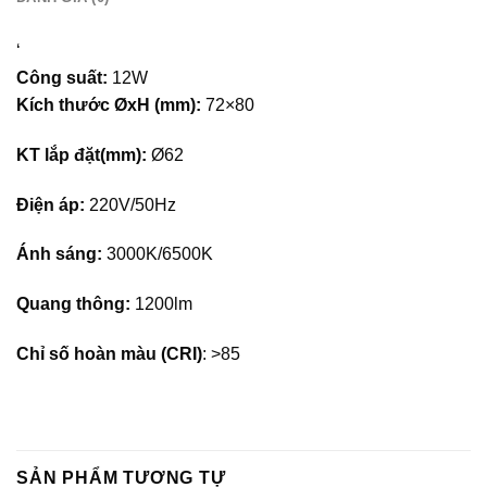
‘
Công suất:
12W
Kích thước ØxH (mm):
72×80
KT lắp đặt(mm):
Ø62
Điện áp:
220V/50Hz
Ánh sáng:
3000K/6500K
Quang thông:
1200lm
Chỉ số hoàn màu (CRI)
: >85
SẢN PHẨM TƯƠNG TỰ