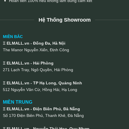
Hoàn tiền 100% nếu không làm đúng cam kết
Hệ Thống Showroom
MIỀN BẮC
Ξ ELMALL.vn - Đống Đa, Hà Nội
The Manor Nguyễn Xiển, Định Công
Ξ ELMALL.vn - Hải Phòng
271 Lạch Tray, Ngô Quyền, Hải Phòng
Ξ ELMALL.vn - TP Hạ Long, Quảng Ninh
512 Nguyễn Văn Cừ, Hồng Hải, Hạ Long
MIỀN TRUNG
Ξ ELMALL.vn - Điện Biên Phủ, Đà Nẵng
Số 170 Điện Biên Phủ, Thanh Khê, Đà Nẵng
Ξ ELMALL.vn - Nguyễn Thái Học, Quy Nhơn