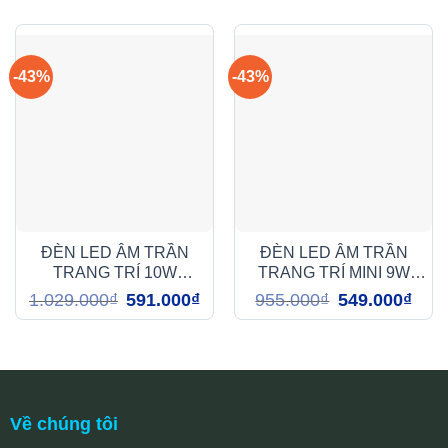
-43%
-43%
ĐÈN LED ÂM TRẦN
ĐÈN LED ÂM TRẦN
TRANG TRÍ 10W
TRANG TRÍ MINI 9W
(DFA1107)
(DFA1096)
Giá
Giá
Giá
Giá
1.029.000
₫
591.000
₫
955.000
₫
549.000
₫
gốc
hiện
gốc
hiện
là:
tại
là:
tại
1.029.000₫.
là:
955.000₫.
là:
591.000₫.
549.0
Về chúng tôi