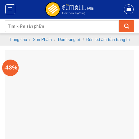
Skip
to
content
Tìm
kiếm:
Trang chủ
/
Sản Phẩm
/
Đèn trang trí
/
Đèn led âm trần trang trí
-43%