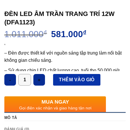
ĐÈN LED ÂM TRẦN TRANG TRÍ 12W
(DFA1123)
Giá
Giá
1.011.000
₫
581.000
₫
gốc
hiện
là:
tại
‘
1.011.000₫.
là:
– Đèn được thiết kế với nguồn sáng tập trung làm nổi bật
581.000₫.
không gian chiếu sáng.
– Sử dụng chip LED chất lượng cao, tuổi thọ 50.000 giờ,
Số lượng
THÊM VÀO GIỎ
– Tiết kiệm 80% điện năng tiêu thụ so với đèn huỳnh
quang.
– Chỉ số hoàn màu cao Ra > 80.
MUA NGAY
Gọi điện xác nhận và giao hàng tận nơi
– Được ứng dụng trong trang trí cửa hàng, nhà ở, trung
tâm thương mại, …
MÔ TẢ
ĐÁNH GIÁ (0)