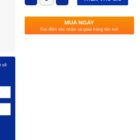
– Chỉ số hoàn màu cao Ra > 80.
– Được ứng dụng trong trang trí cửa hàng, nhà ở, t
MUA NGAY
Gọi điện xác nhận và giao hàng tận nơi
thương mại, …
i sẽ