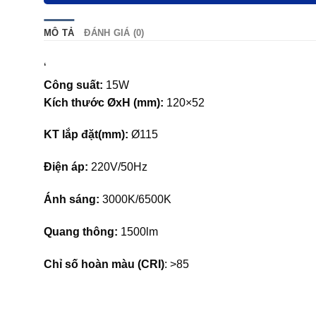
MÔ TẢ
ĐÁNH GIÁ (0)
‘
Công suất:
15W
Kích thước ØxH (mm):
120×52
KT lắp đặt(mm):
Ø115
Điện áp:
220V/50Hz
Ánh sáng:
3000K/6500K
Quang thông:
1500lm
Chỉ số hoàn màu (CRI)
: >85