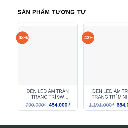
SẢN PHẨM TƯƠNG TỰ
-43%
-43%
ĐÈN LED ÂM TRẦN
ĐÈN LED ÂM T
TRANG TRÍ 9W
TRANG TRÍ MINI
(DFA0098)
(DFA1079)
Giá
Giá
Giá
790.000
₫
454.000
₫
1.191.000
₫
684.
gốc
hiện
gốc
là:
tại
là:
790.000₫.
là:
1.191
454.000₫.