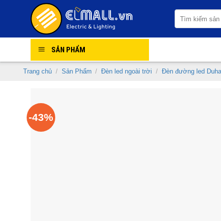
Skip
Tìm
to
kiếm:
content
SẢN PHẨM
Trang chủ
/
Sản Phẩm
/
Đèn led ngoài trời
/
Đèn đường led Duha
-43%