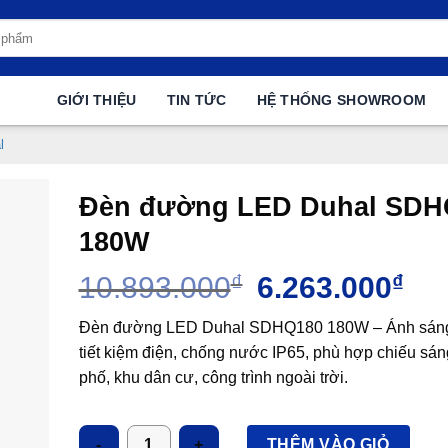
GIỚI THIỆU
TIN TỨC
HỆ THỐNG SHOWROOM
l
Đèn đường LED Duhal SDH
180W
Giá
Giá
10.893.000
₫
6.263.000
₫
gốc
hiệ
là:
tại
Đèn đường LED Duhal SDHQ180 180W – Ánh sán
10.893.000₫.
là:
tiết kiệm điện, chống nước IP65, phù hợp chiếu sá
6.26
phố, khu dân cư, công trình ngoài trời.
Số lượng
THÊM VÀO GIỎ