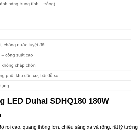
ánh sáng trung tính – trắng)
i, chống nước tuyệt đối
 – công suất cao
ì, không chập chờn
g phố, khu dân cư, bãi đỗ xe
 dụng
ờng LED Duhal SDHQ180 180W
m
rọi cao, quang thông lớn, chiếu sáng xa và rộng, rất lý tưởng