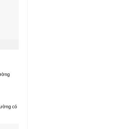
hường
trường có