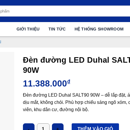
GIỚI THIỆU
TIN TỨC
HỆ THỐNG SHOWROOM
l
Đèn đường LED Duhal SAL
90W
11.388.000
₫
Đèn đường LED Duhal SALT90 90W – dễ lắp đặt, 
dịu mắt, không chói. Phù hợp chiếu sáng ngõ xóm, 
viên, khu dân cư, đường nội bộ.
Số lượng
THÊM VÀO GIỎ