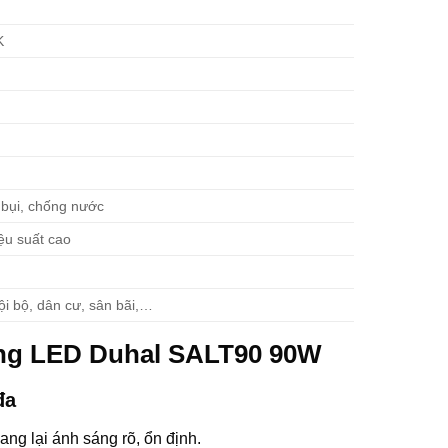
K
 bụi, chống nước
ệu suất cao
i bộ, dân cư, sân bãi,…
ờng LED Duhal SALT90 90W
đa
g lại ánh sáng rõ, ổn định.