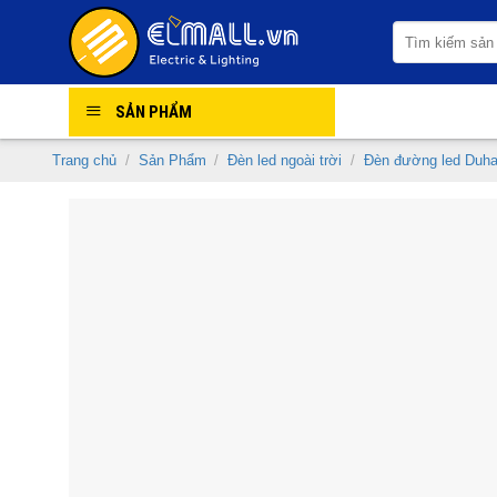
Skip
Tìm
to
kiếm:
content
SẢN PHẨM
Trang chủ
/
Sản Phẩm
/
Đèn led ngoài trời
/
Đèn đường led Duha