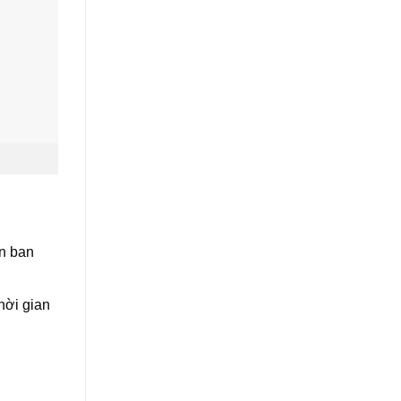
ạn ban
hời gian