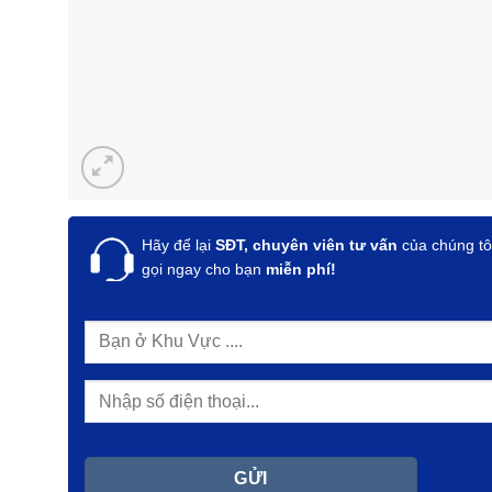
Hãy để lại
SĐT, chuyên viên tư vấn
của chúng tô
gọi ngay cho bạn
miễn phí!