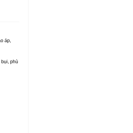
o áp,
bụi, phù