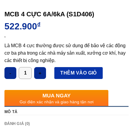
MCB 4 CỰC 6A/6kA (S1D406)
522.900
₫
‘
Là MCB 4 cực thường được sử dụng để bảo vệ các động
cơ ba pha trong các nhà máy sản xuất, xưởng cơ khí, hay
các thiết bị công nghiệp.
Được sử dụng trong các bảng phân phối điện để bảo vệ
Số lượng
THÊM VÀO GIỎ
các mạch điện ba pha khỏi quá tải và ngắn mạch.
MUA NGAY
Gọi điện xác nhận và giao hàng tận nơi
MÔ TẢ
ĐÁNH GIÁ (0)