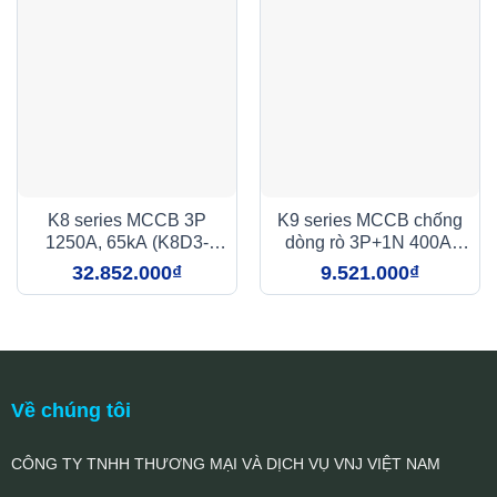
K8 series MCCB 3P
K9 series MCCB chống
1250A, 65kA (K8D3-
dòng rò 3P+1N 400A,
1250)
65kA,
32.852.000
₫
9.521.000
₫
100mA/300mA/500mA
(K9D4-400)
Về chúng tôi
CÔNG TY TNHH THƯƠNG MẠI VÀ DỊCH VỤ VNJ VIỆT NAM