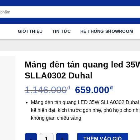
GIỚI THIỆU
TIN TỨC
HỆ THỐNG SHOWROOM
Máng đèn tán quang led 35
SLLA0302 Duhal
Giá
Giá
1.146.000
₫
659.000
₫
gốc
hiện
là:
tại
Máng đèn tán quang LED 35W SLLA0302 Duhal c
1.146.000₫.
là:
kế hiện đại, kích thước gọn nhẹ, phù hợp cho nh
659.000
không gian chiếu sáng
Số lượng
THÊM VÀO GIỎ