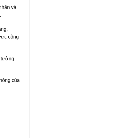
 nhân và
.
ang,
 vực công
ý tưởng
phòng của