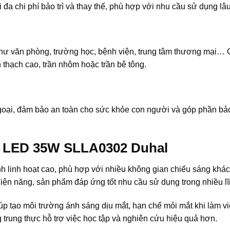
 đa chi phí bảo trì và thay thế, phù hợp với nhu cầu sử dụng lâu
hư văn phòng, trường học, bệnh viện, trung tâm thương mại… 
n thạch cao, trần nhôm hoặc trần bê tông.
goại, đảm bảo an toàn cho sức khỏe con người và góp phần bả
 LED 35W SLLA0302 Duhal
linh hoạt cao, phù hợp với nhiều không gian chiếu sáng khác
iện năng, sản phẩm đáp ứng tốt nhu cầu sử dụng trong nhiều lĩ
p tạo môi trường ánh sáng dịu mắt, hạn chế mỏi mắt khi làm vi
g trung thực hỗ trợ việc học tập và nghiên cứu hiệu quả hơn.