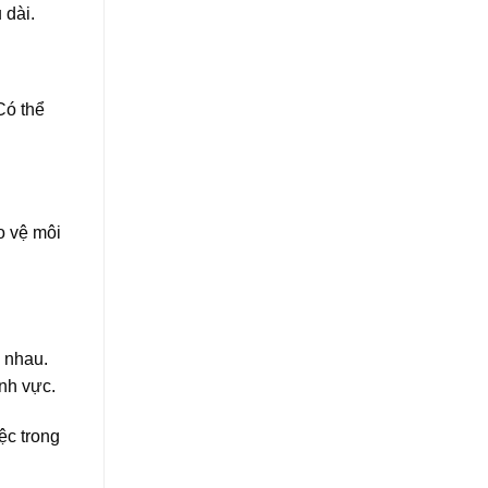
 dài.
Có thể
o vệ môi
 nhau.
nh vực.
ệc trong