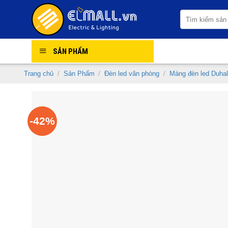
Skip
Tìm
to
kiếm:
content
SẢN PHẨM
Trang chủ
/
Sản Phẩm
/
Đèn led văn phòng
/
Máng đèn led Duhal
-42%