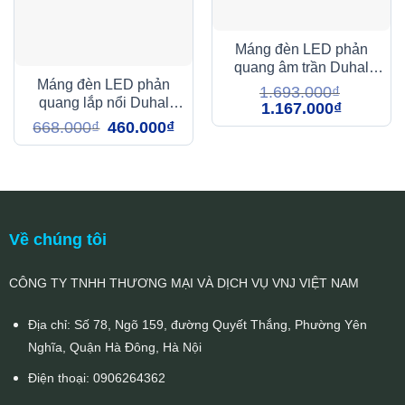
Máng đèn LED phản
quang âm trần Duhal
Máng đèn LED phản
LCA418 4x18W
1.693.000
₫
quang lắp nổi Duhal
Giá
Giá
1.167.000
₫
gốc
hiện
LDN209 2x9W
Giá
Giá
668.000
₫
460.000
₫
là:
tại
gốc
hiện
1.693.000₫.
là:
là:
tại
1.167.000₫
668.000₫.
là:
460.000₫.
Về chúng tôi
CÔNG TY TNHH THƯƠNG MẠI VÀ DỊCH VỤ VNJ VIỆT NAM
Địa chỉ: Số 78, Ngõ 159, đường Quyết Thắng, Phường Yên
Nghĩa, Quận Hà Đông, Hà Nội
Điện thoại:
0906264362