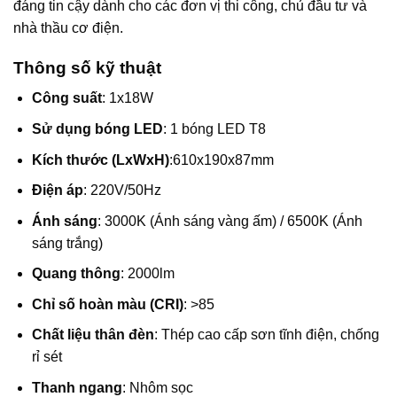
đáng tin cậy dành cho các đơn vị thi công, chủ đầu tư và
nhà thầu cơ điện.
Thông số kỹ thuật
Công suất
: 1x18W
Sử dụng bóng LED
: 1 bóng LED T8
Kích thước (LxWxH)
:610x190x87mm
Điện áp
: 220V/50Hz
Ánh sáng
: 3000K (Ánh sáng vàng ấm) / 6500K (Ánh
sáng trắng)
Quang thông
: 2000lm
Chỉ số hoàn màu (CRI)
: >85
Chất liệu thân đèn
: Thép cao cấp sơn tĩnh điện, chống
rỉ sét
Thanh ngang
: Nhôm sọc