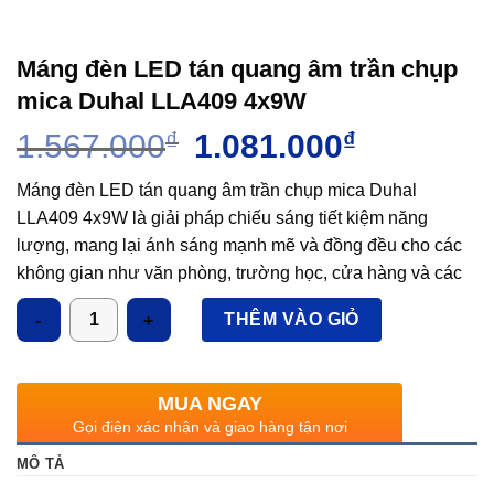
Máng đèn LED tán quang âm trần chụp
mica Duhal LLA409 4x9W
Giá
Giá
1.567.000
₫
1.081.000
₫
gốc
hiện
là:
tại
Máng đèn LED tán quang âm trần chụp mica Duhal
1.567.000₫.
là:
LLA409 4x9W là giải pháp chiếu sáng tiết kiệm năng
1.081.000₫.
lượng, mang lại ánh sáng mạnh mẽ và đồng đều cho các
không gian như văn phòng, trường học, cửa hàng và các
công trình thương mại.
Số lượng
THÊM VÀO GIỎ
MUA NGAY
Gọi điện xác nhận và giao hàng tận nơi
MÔ TẢ