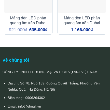
Máng đèn LED phản
Máng đèn LED phản
quang âm trần Duhal
quang âm trần Duhal
LDA218 2x18W
LDA318 3x18W
Giá
Giá
921.000
₫
635.000
₫
1.166.000
₫
gốc
hiện
là:
tại
921.000₫.
là:
635.000₫.
Về chúng tôi
CÔNG TY TNHH THƯƠNG MẠI VÀ DỊCH VỤ VNJ VIỆT NAM
Địa chỉ: Số 78, Ngõ 159, đường Quyết Thắng, Phường Yên
Nghĩa, Quận Hà Đông, Hà Nội
Điện thoại:
0906264362
Email:
info@elmall.vn