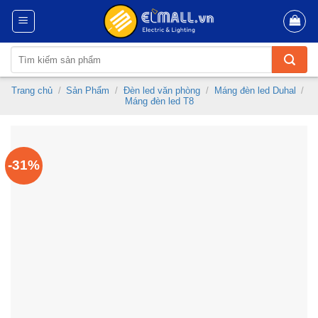
Skip
to
content
Tìm
kiếm:
Trang chủ
/
Sản Phẩm
/
Đèn led văn phòng
/
Máng đèn led Duhal
/
Máng đèn led T8
-31%