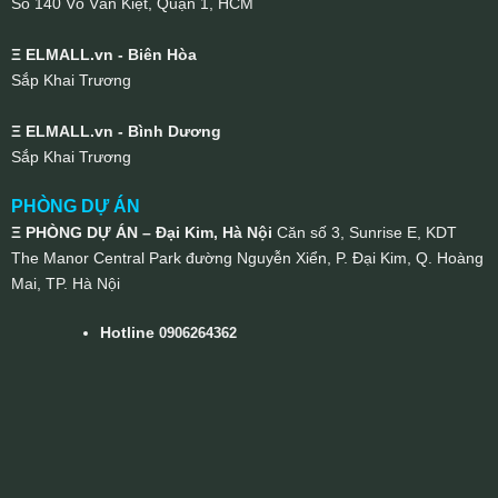
Số 140 Võ Văn Kiệt, Quận 1, HCM
Ξ ELMALL.vn - Biên Hòa
Sắp Khai Trương
Ξ ELMALL.vn - Bình Dương
Sắp Khai Trương
PHÒNG DỰ ÁN
Ξ PHÒNG DỰ ÁN – Đại Kim, Hà Nội
Căn số 3, Sunrise E, KDT
The Manor Central Park đường Nguyễn Xiển, P. Đại Kim, Q. Hoàng
Mai, TP. Hà Nội
Hotline
0906264362