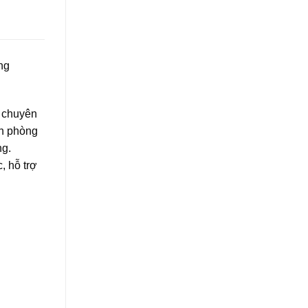
ng
ế chuyên
ăn phòng
ng.
, hỗ trợ