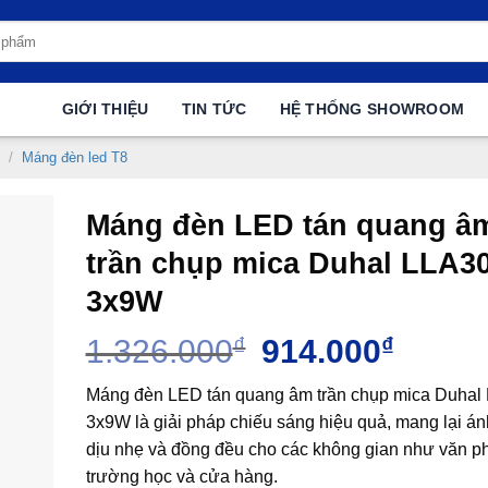
GIỚI THIỆU
TIN TỨC
HỆ THỐNG SHOWROOM
/
Máng đèn led T8
Máng đèn LED tán quang â
trần chụp mica Duhal LLA3
3x9W
Giá
Giá
1.326.000
₫
914.000
₫
gốc
hiện
là:
tại
Máng đèn LED tán quang âm trần chụp mica Duhal
1.326.000₫.
là:
3x9W là giải pháp chiếu sáng hiệu quả, mang lại á
914.000
dịu nhẹ và đồng đều cho các không gian như văn p
trường học và cửa hàng.