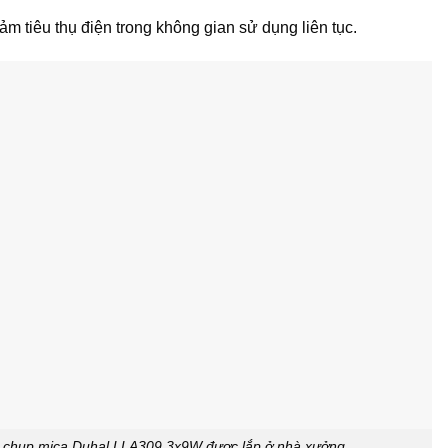
 tiêu thụ điện trong không gian sử dụng liên tục.
 chụp mica Duhal LLA309 3x9W được lắp ở nhà xưởng