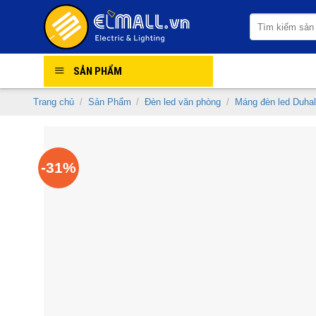
Skip
Tìm
to
kiếm:
content
SẢN PHẨM
Trang chủ
/
Sản Phẩm
/
Đèn led văn phòng
/
Máng đèn led Duhal
-31%