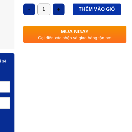
Số lượng
THÊM VÀO GIỎ
MUA NGAY
Gọi điện xác nhận và giao hàng tận nơi
i sẽ