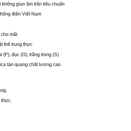
 không gian âm trần tiêu chuẩn
 thống điện Việt Nam
 cho mắt
t thể trung thực
 (P), đục (O), trắng trong (S)
mica tán quang chất lượng cao
ang.
 thực.