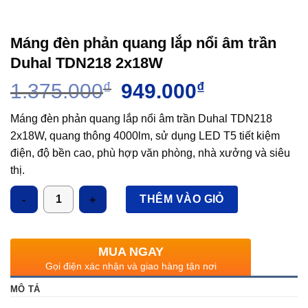
Máng đèn phản quang lắp nổi âm trần
Duhal TDN218 2x18W
Giá
Giá
1.375.000
₫
949.000
₫
gốc
hiện
là:
tại
Máng đèn phản quang lắp nổi âm trần Duhal TDN218
1.375.000₫.
là:
2x18W, quang thông 4000lm, sử dụng LED T5 tiết kiệm
949.000₫.
điện, độ bền cao, phù hợp văn phòng, nhà xưởng và siêu
thị.
Số lượng
THÊM VÀO GIỎ
MUA NGAY
Gọi điện xác nhận và giao hàng tận nơi
MÔ TẢ