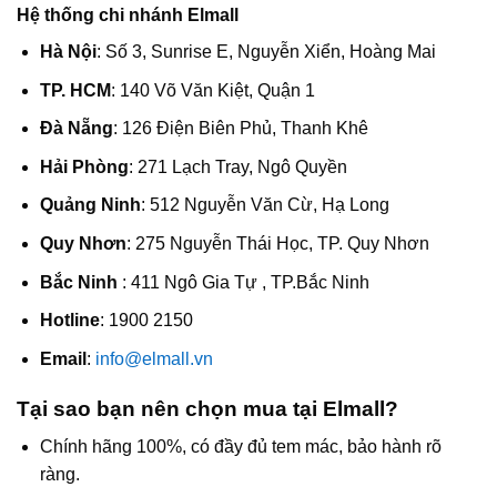
Hệ thống chi nhánh Elmall
Hà Nội
: Số 3, Sunrise E, Nguyễn Xiển, Hoàng Mai
TP. HCM
: 140 Võ Văn Kiệt, Quận 1
Đà Nẵng
: 126 Điện Biên Phủ, Thanh Khê
Hải Phòng
: 271 Lạch Tray, Ngô Quyền
Quảng Ninh
: 512 Nguyễn Văn Cừ, Hạ Long
Quy Nhơn
: 275 Nguyễn Thái Học, TP. Quy Nhơn
Bắc Ninh
: 411 Ngô Gia Tự , TP.Bắc Ninh
Hotline
: 1900 2150
Email
:
info@elmall.vn
Tại sao bạn nên chọn mua tại Elmall?
Chính hãng 100%, có đầy đủ tem mác, bảo hành rõ
ràng.