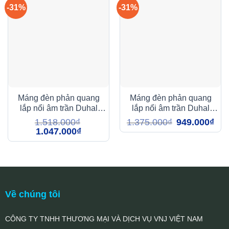
-31%
-31%
Máng đèn phản quang
Máng đèn phản quang
lắp nổi âm trần Duhal
lắp nổi âm trần Duhal
TDA309 3x9w
TDA218 2x18w
Giá
Giá
1.518.000
₫
1.375.000
₫
949.000
₫
gốc
hiện
Giá
Giá
1.047.000
₫
là:
tại
gốc
hiện
1.375.000₫.
là:
là:
tại
949.
1.518.000₫.
là:
1.047.000₫.
Về chúng tôi
CÔNG TY TNHH THƯƠNG MẠI VÀ DỊCH VỤ VNJ VIỆT NAM