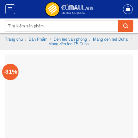
Skip
to
content
Tìm
kiếm:
Trang chủ
/
Sản Phẩm
/
Đèn led văn phòng
/
Máng đèn led Duhal
/
Máng đèn led T5 Duhal
-31%