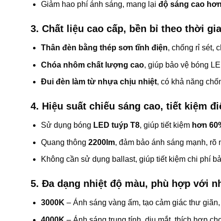
Giảm hao phí ánh sáng, mang lại
độ sáng cao hơn
3. Chất liệu cao cấp, bền bỉ theo thời gi
Thân đèn bằng thép sơn tĩnh điện
, chống rỉ sét,
Chóa nhôm chất lượng cao
, giúp bảo vệ bóng LE
Đui đèn làm từ nhựa chịu nhiệt
, có khả năng chố
4. Hiệu suất chiếu sáng cao, tiết kiệm đ
Sử dụng bóng
LED tuýp T8
, giúp tiết kiệm
hơn 60
Quang thông
2200lm
, đảm bảo ánh sáng mạnh, rõ 
Không cần sử dụng ballast, giúp tiết kiệm chi phí bả
5. Đa dạng nhiệt độ màu, phù hợp với n
3000K
– Ánh sáng vàng ấm, tạo cảm giác thư giãn,
4000K
– Ánh sáng trung tính, dịu mắt, thích hợp cho