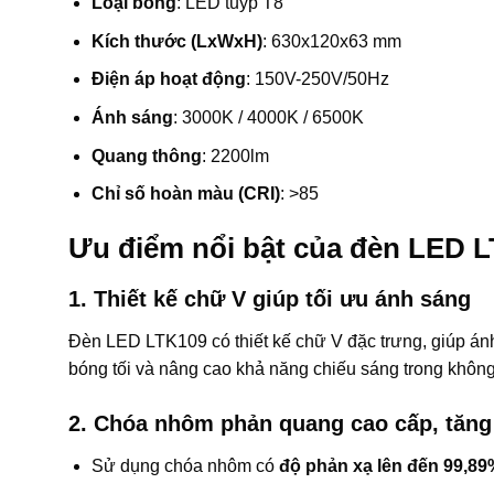
Loại bóng
: LED tuýp T8
Kích thước (LxWxH)
: 630x120x63 mm
Điện áp hoạt động
: 150V-250V/50Hz
Ánh sáng
: 3000K / 4000K / 6500K
Quang thông
: 2200lm
Chỉ số hoàn màu (CRI)
: >85
Ưu điểm nổi bật của đèn LED 
1. Thiết kế chữ V giúp tối ưu ánh sáng
Đèn LED LTK109 có thiết kế chữ V đặc trưng, giúp á
bóng tối và nâng cao khả năng chiếu sáng trong không
2. Chóa nhôm phản quang cao cấp, tăng
Sử dụng chóa nhôm có
độ phản xạ lên đến 99,89