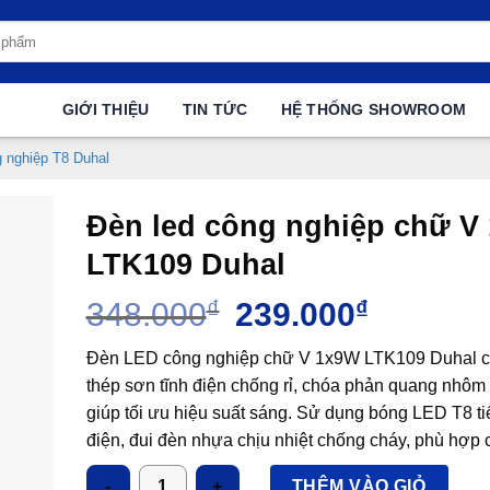
GIỚI THIỆU
TIN TỨC
HỆ THỐNG SHOWROOM
g nghiệp T8 Duhal
Đèn led công nghiệp chữ V
LTK109 Duhal
Giá
Giá
348.000
₫
239.000
₫
gốc
hiện
là:
tại
Đèn LED công nghiệp chữ V 1x9W LTK109 Duhal c
348.000₫.
là:
thép sơn tĩnh điện chống rỉ, chóa phản quang nhôm
239.000₫.
giúp tối ưu hiệu suất sáng. Sử dụng bóng LED T8 ti
điện, đui đèn nhựa chịu nhiệt chống cháy, phù hợp 
xưởng, kho bãi, công trình công cộng. Bảo hành ch
Số lượng
THÊM VÀO GIỎ