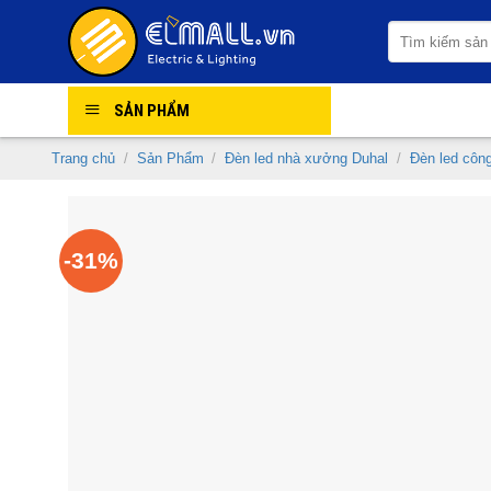
Skip
Tìm
to
kiếm:
content
SẢN PHẨM
Trang chủ
/
Sản Phẩm
/
Đèn led nhà xưởng Duhal
/
Đèn led côn
-31%