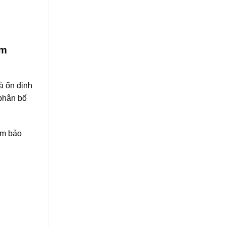
ệm
à ổn định
 phân bố
ảm bảo