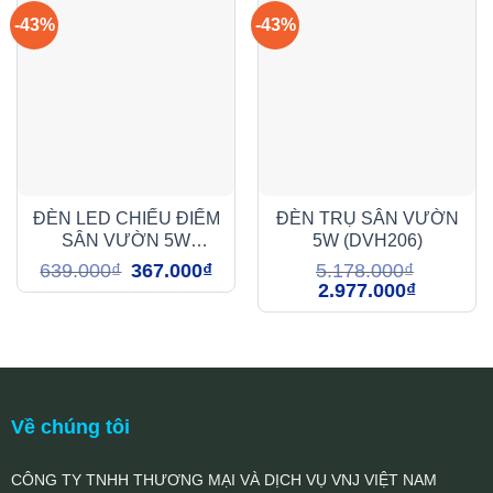
-43%
-43%
ĐÈN LED CHIẾU ĐIỂM
ĐÈN TRỤ SÂN VƯỜN
SÂN VƯỜN 5W
5W (DVH206)
(ABY201)
Giá
Giá
639.000
₫
367.000
₫
5.178.000
₫
gốc
hiện
Giá
Giá
2.977.000
₫
là:
tại
gốc
hiện
639.000₫.
là:
là:
tại
367.000₫.
5.178.000₫.
là:
2.977.000₫
Về chúng tôi
CÔNG TY TNHH THƯƠNG MẠI VÀ DỊCH VỤ VNJ VIỆT NAM