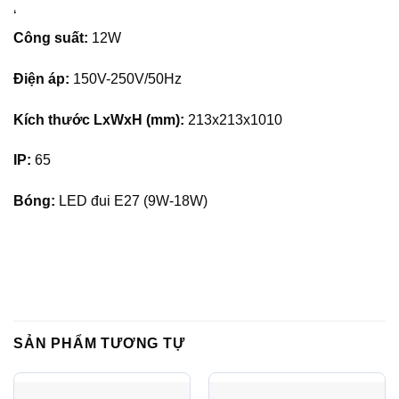
‘
Công suất:
12W
Điện áp:
150V-250V/50Hz
Kích thước LxWxH (mm):
213x213x1010
IP:
65
Bóng:
LED đui E27 (9W-18W)
SẢN PHẨM TƯƠNG TỰ