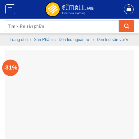
Skip
to
content
Tìm
kiếm:
Trang chủ
/
Sản Phẩm
/
Đèn led ngoài trời
/
Đèn led sân vườn
-31%