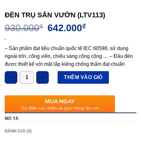
ĐÈN TRỤ SÂN VƯỜN (LTV113)
Giá
Giá
930.000
₫
642.000
₫
gốc
hiện
là:
tại
‘
930.000₫.
là:
– Sản phẩm đạt tiêu chuẩn quốc tế IEC 60598, sử dụng
642.000₫.
ngoài trời, công viên, chiếu sáng công cộng … – Đầu đèn
được thiết kế với mặt lắp kiếng chống thấm đạt chuẩn
IP65. – Thân đèn làm bằng thép cao cấp sơn tĩnh điện trên
Số lượng
THÊM VÀO GIỎ
dây chuyền sơn tự động, được xử lý Phosphat chống rỉ
sét. – Sử dụng bóng đui E27. – Sử dụng được bóng LED.
MUA NGAY
Gọi điện xác nhận và giao hàng tận nơi
MÔ TẢ
ĐÁNH GIÁ (0)