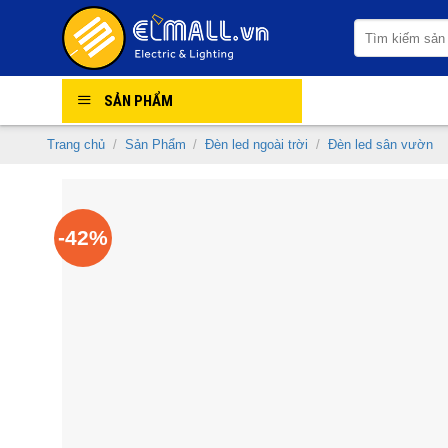
Skip
Tìm
to
kiếm:
content
SẢN PHẨM
Trang chủ
/
Sản Phẩm
/
Đèn led ngoài trời
/
Đèn led sân vườn
-42%