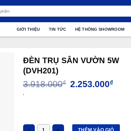
GIỚI THIỆU
TIN TỨC
HỆ THỐNG SHOWROOM
ĐÈN TRỤ SÂN VƯỜN 5W
(DVH201)
Giá
Giá
3.918.000
₫
2.253.000
₫
gốc
hiện
là:
tại
‘
3.918.000₫.
là:
2.253
Số lượng
THÊM VÀO GIỎ