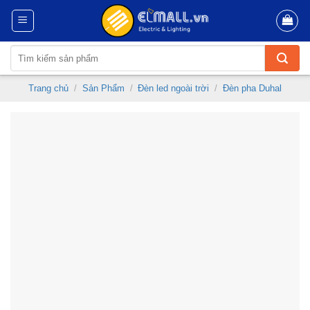
Skip
to
content
Tìm
kiếm:
Trang chủ
/
Sản Phẩm
/
Đèn led ngoài trời
/
Đèn pha Duhal