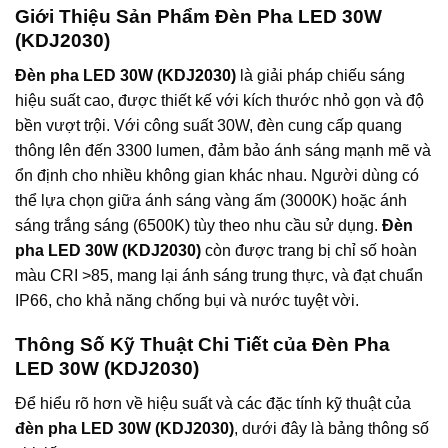
chống nước và bụi tốt, đạt tiêu chuẩn IP66 thích hợp cho
Giới Thiệu Sản Phẩm Đèn Pha LED 30W
việc sử dụng ngoài trời.
(KDJ2030)
Thân thiện với môi trường: Đèn LED không chứa các chất
Đèn pha LED 30W (KDJ2030)
là giải pháp chiếu sáng
độc hại như thủy ngân, giúp bảo vệ môi trường.
hiệu suất cao, được thiết kế với kích thước nhỏ gọn và độ
bền vượt trội. Với công suất 30W, đèn cung cấp quang
thông lên đến 3300 lumen, đảm bảo ánh sáng mạnh mẽ và
ổn định cho nhiều không gian khác nhau. Người dùng có
thể lựa chọn giữa ánh sáng vàng ấm (3000K) hoặc ánh
sáng trắng sáng (6500K) tùy theo nhu cầu sử dụng.
Đèn
pha LED 30W (KDJ2030)
còn được trang bị chỉ số hoàn
màu CRI >85, mang lại ánh sáng trung thực, và đạt chuẩn
IP66, cho khả năng chống bụi và nước tuyệt vời.
Thông Số Kỹ Thuật Chi Tiết của Đèn Pha
LED 30W (KDJ2030)
Để hiểu rõ hơn về hiệu suất và các đặc tính kỹ thuật của
đèn pha LED 30W (KDJ2030)
, dưới đây là bảng thông số