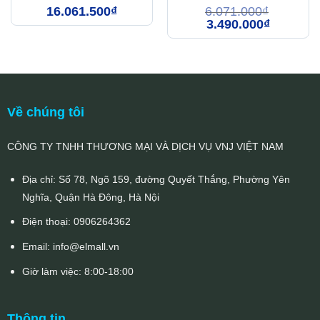
16.061.500
₫
6.071.000
₫
Giá
Giá
3.490.000
₫
gốc
hiện
là:
tại
6.071.000₫.
là:
3.490.000₫
Về chúng tôi
CÔNG TY TNHH THƯƠNG MẠI VÀ DỊCH VỤ VNJ VIỆT NAM
Địa chỉ: Số 78, Ngõ 159, đường Quyết Thắng, Phường Yên
Nghĩa, Quận Hà Đông, Hà Nội
Điện thoại:
0906264362
Email:
info@elmall.vn
Giờ làm việc: 8:00-18:00
Thông tin