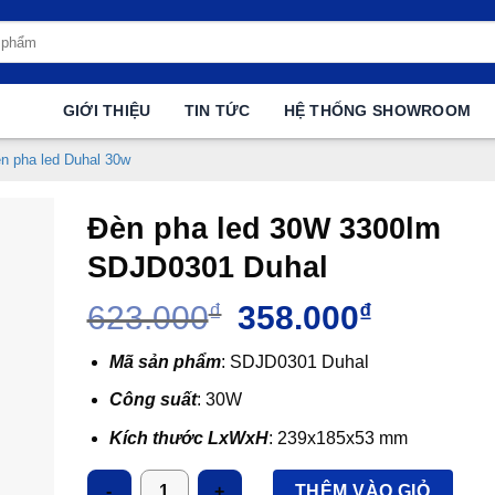
GIỚI THIỆU
TIN TỨC
HỆ THỐNG SHOWROOM
n pha led Duhal 30w
Đèn pha led 30W 3300lm
SDJD0301 Duhal
Giá
Giá
623.000
₫
358.000
₫
gốc
hiện
là:
tại
Mã sản phẩm
: SDJD0301 Duhal
623.000₫.
là:
Công suất
: 30W
358.000₫.
Kích thước LxWxH
: 239x185x53 mm
Ánh sáng
: 3000K/6500K
Số lượng
THÊM VÀO GIỎ