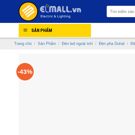
Skip
Tìm
to
kiếm:
content
SẢN PHẨM
Trang chủ
/
Sản Phẩm
/
Đèn led ngoài trời
/
Đèn pha Duhal
/
Đè
-43%