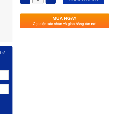
Quang thông
: 3300lm
CRI
: >85, IP: 65
MUA NGAY
HSCS
: >0.9
Gọi điện xác nhận và giao hàng tận nơi
i sẽ