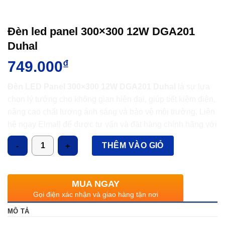
Đèn led panel 300×300 12W DGA201
Duhal
749.000
₫
Đèn LED Panel 300×300 12W DGA201 Duhal
là sự lựa
chọn lý tưởng cho không gian hiện đại, giúp tiết kiệm điện,
nâng cao chất lượng ánh sáng và bảo vệ môi trường. Liên
hệ ngay Elmall để được tư vấn và đặt hàng chính hãng với
giá tốt nhất
Số lượng
THÊM VÀO GIỎ
MUA NGAY
Gọi điện xác nhận và giao hàng tận nơi
MÔ TẢ