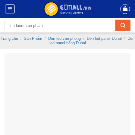
Skip
to
content
Tìm
kiếm:
Trang chủ
/
Sản Phẩm
/
Đèn led văn phòng
/
Đèn led panel Duhal
/
Đèn
led panel bảng Duhal