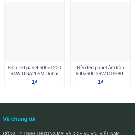
Đèn led panel 600×1200
Đèn led panel âm trần
64W DGA205M Duhal
600×600 36W DGS804
Duhal
1
₫
1
₫
Về chúng tôi
CÔNG TY TNHH THƯƠNG MẠI VÀ DỊCH VỤ VNJ VIỆT NAM