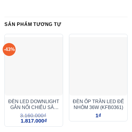
SẢN PHẨM TƯƠNG TỰ
-43%
ĐÈN LED DOWNLIGHT
ĐÈN ỐP TRẦN LED ĐẾ
GẮN NỔI CHIẾU SÂU
NHÔM 36W (KFB0361)
2x15W (DFB2151)
3.160.000
₫
1
₫
Giá
Giá
1.817.000
₫
gốc
hiện
là:
tại
3.160.000₫.
là: