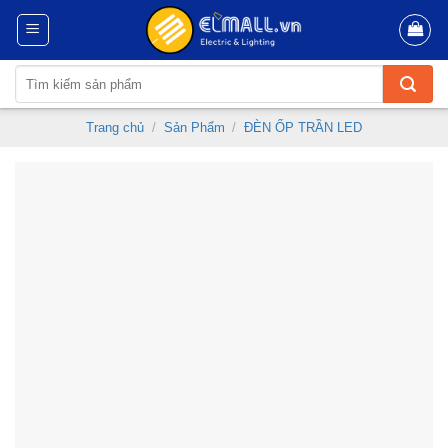
Skip
to
content
Tìm
kiếm:
Trang chủ
/
Sản Phẩm
/
ĐÈN ỐP TRẦN LED