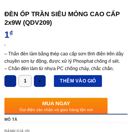
ĐÈN ỐP TRẦN SIÊU MỎNG CAO CẤP
2x9W (QDV209)
1
₫
‘
– Thân đèn làm bằng thép cao cấp sơn tĩnh điện trên dây
chuyền sơn tự động, được xử lý Phosphat chống rỉ sét.
– Chân đèn làm từ nhựa PC chống cháy, chắc chắn.
– Sử dụng kết hợp bóng LED T8.
Số lượng
THÊM VÀO GIỎ
/S: chụp nhựa xi cao cấp
/P: chụp mica
MUA NGAY
Gọi điện xác nhận và giao hàng tận nơi
MÔ TẢ
ĐÁNH GIÁ (0)