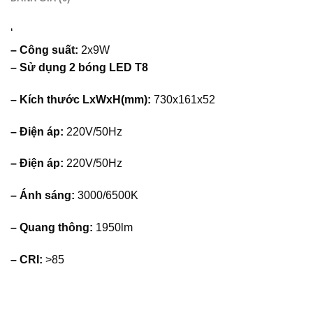
‘
– Công suất:
2x9W
– Sử dụng 2 bóng LED T8
– Kích thước LxWxH(mm):
730x161x52
– Điện áp:
220V/50Hz
– Điện áp:
220V/50Hz
– Ánh sáng:
3000/6500K
– Quang thông:
1950lm
– CRI:
>85