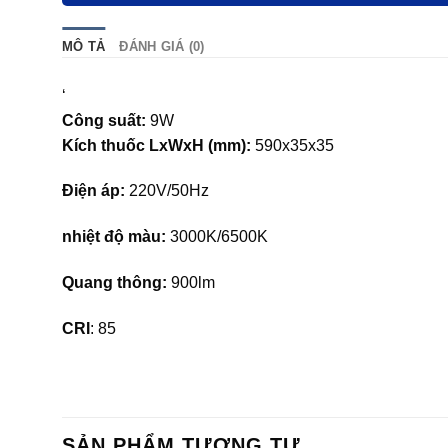
MÔ TẢ
ĐÁNH GIÁ (0)
‘
Công suất:
9W
Kích thuốc LxWxH (mm):
590x35x35
Điện áp:
220V/50Hz
nhiệt độ màu:
3000K/6500K
Quang thông:
900lm
CRI
: 85
SẢN PHẨM TƯƠNG TỰ