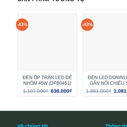
-43%
-43%
ĐÈN ỐP TRẦN LED ĐẾ
ĐÈN LED DOWNL
NHÔM 45W (DFB0451)
GẮN NỔI CHIẾU
15W (DFB1151
Giá
Giá
Giá
1.107.000
₫
636.000
₫
1.881.000
₫
1.081
gốc
hiện
gốc
là:
tại
là:
1.107.000₫.
là:
1.881.0
636.000₫.
Về chúng tôi
Thông ti