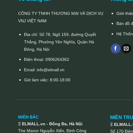
CÔNG TY TNHH THƯƠNG MẠI VÀ DỊCH VỤ
Giới thiệ
VNJ VIỆT NAM
Bản đồ 
Hệ Thốn
Địa chỉ: Số 78, Ngõ 159, đường Quyết
Thắng, Phường Yên Nghĩa, Quận Hà
Đông, Hà Nội
Điện thoại:
0906264362
Email:
info@elmall.vn
Giờ làm việc: 8:00-18:00
MIỀN BẮC
MIỀN TR
Ξ ELMALL.vn - Đống Đa, Hà Nội
Ξ ELMALL.v
The Manor Nguyễn Xiển, Định Công
Số 170 Điệ