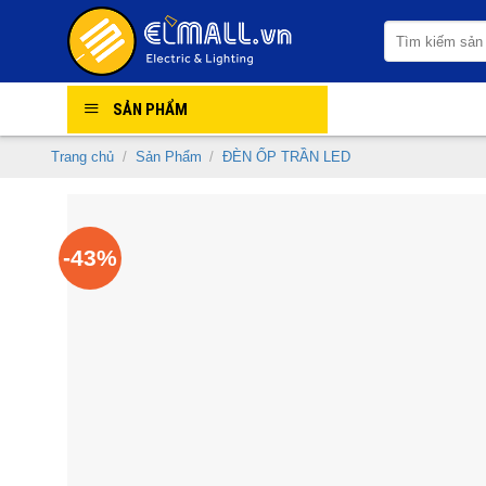
Skip
Tìm
to
kiếm:
content
SẢN PHẨM
Trang chủ
/
Sản Phẩm
/
ĐÈN ỐP TRẦN LED
-43%