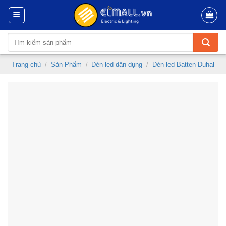
Skip
to
content
Tìm
kiếm:
Trang chủ
/
Sản Phẩm
/
Đèn led dân dụng
/
Đèn led Batten Duhal