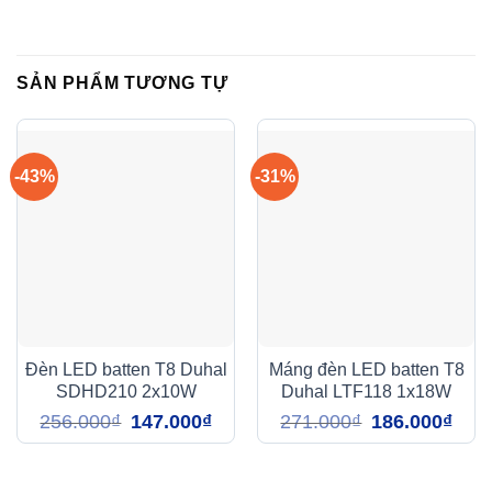
SẢN PHẨM TƯƠNG TỰ
-43%
-31%
Đèn LED batten T8 Duhal
Máng đèn LED batten T8
SDHD210 2x10W
Duhal LTF118 1x18W
Giá
Giá
Giá
Giá
256.000
₫
147.000
₫
271.000
₫
186.000
₫
gốc
hiện
gốc
hiện
là:
tại
là:
tại
256.000₫.
là:
271.000₫.
là:
147.000₫.
186.0