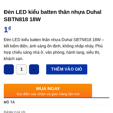
Đèn LED kiểu batten thân nhựa Duhal
SBTN818 18W
1
₫
Đèn LED kiểu batten thân nhựa Duhal SBTN818 18W –
tiết kiệm điện, ánh sáng ổn định, không nhấp nháy. Phù
hợp chiếu sáng nhà ở, văn phòng, hành lang, siêu thị,
khách sạn.
Số lượng
THÊM VÀO GIỎ
MUA NGAY
Gọi điện xác nhận và giao hàng tận nơi
MÔ TẢ
ĐÁNH GIÁ (0)