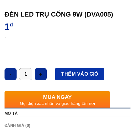
ĐÈN LED TRỤ CỔNG 9W (DVA005)
1
₫
‘
Số lượng
THÊM VÀO GIỎ
MUA NGAY
Gọi điện xác nhận và giao hàng tận nơi
MÔ TẢ
ĐÁNH GIÁ (0)