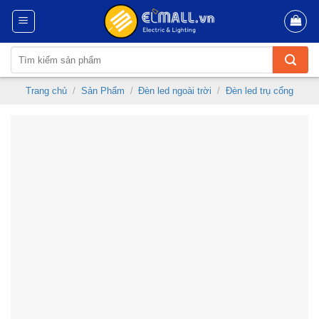
Skip
to
content
Tìm
kiếm:
Trang chủ
/
Sản Phẩm
/
Đèn led ngoài trời
/
Đèn led trụ cổng