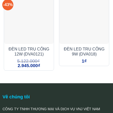
-43%
ĐÈN LED TRỤ CỔNG
ĐÈN LED TRỤ CỔNG
12W (DVA0121)
9W (DVA018)
5.122.000
₫
1
₫
Giá
Giá
2.945.000
₫
gốc
hiện
là:
tại
5.122.000₫.
là:
2.945.000₫.
Về chúng tôi
CÔNG TY TNHH THƯƠNG MẠI VÀ DỊCH VỤ VNJ VIỆT NAM