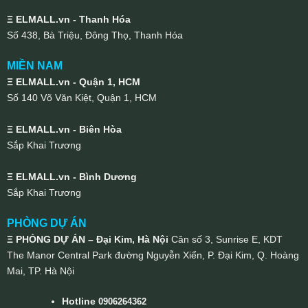
Ξ ELMALL.vn - Thanh Hóa
Số 438, Bà Triệu, Đông Thọ, Thanh Hóa
MIỀN NAM
Ξ ELMALL.vn - Quận 1, HCM
Số 140 Võ Văn Kiệt, Quận 1, HCM
Ξ ELMALL.vn - Biên Hòa
Sắp Khai Trương
Ξ ELMALL.vn - Bình Dương
Sắp Khai Trương
PHÒNG DỰ ÁN
Ξ PHÒNG DỰ ÁN – Đại Kim, Hà Nội
Căn số 3, Sunrise E, KDT
The Manor Central Park đường Nguyễn Xiển, P. Đại Kim, Q. Hoàng
Mai, TP. Hà Nội
Hotline
0906264362