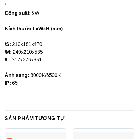
‘
Công suất:
9W
Kích thước LxWxH (mm):
/S:
210x181x470
/M:
240x210x535
/L:
317x276x651
Ánh sáng:
3000K/6500K
IP:
65
SẢN PHẨM TƯƠNG TỰ