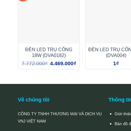
ĐÈN LED TRỤ CỔNG
ĐÈN LED TRỤ CỔ
18W (DVA0182)
(DVA004)
Giá
Giá
7.772.000
₫
4.469.000
₫
1
₫
gốc
hiện
là:
tại
7.772.000₫.
là:
4.469.000₫.
Về chúng tôi
Thông ti
CÔNG TY TNHH THƯƠNG MẠI VÀ DỊCH VỤ
Giới thiệ
VNJ VIỆT NAM
Bản đồ 