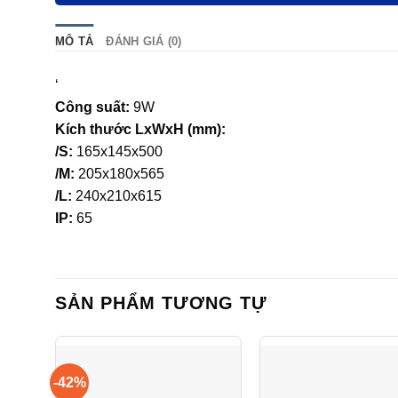
MÔ TẢ
ĐÁNH GIÁ (0)
‘
Công suất:
9W
Kích thước LxWxH (mm):
/S:
165x145x500
/M:
205x180x565
/L:
240x210x615
IP:
65
SẢN PHẨM TƯƠNG TỰ
-42%