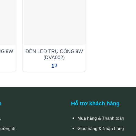
NG 9W
ĐÈN LED TRỤ CỔNG 9W
(DVA002)
1
₫
n
Hỗ trợ khách hàng
u
Mua hàng & Thanh toán
đường đi
Giao hàng & Nhận hàng