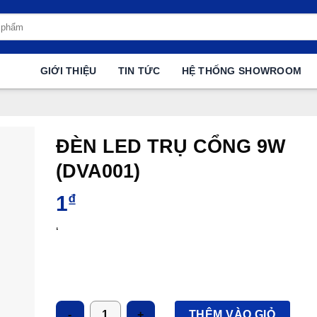
GIỚI THIỆU
TIN TỨC
HỆ THỐNG SHOWROOM
ĐÈN LED TRỤ CỔNG 9W
(DVA001)
1
₫
‘
Số lượng
THÊM VÀO GIỎ