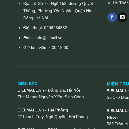
Hệ Thốn
Địa chỉ: Số 78, Ngõ 159, đường Quyết
Thắng, Phường Yên Nghĩa, Quận Hà
Đông, Hà Nội
Điện thoại:
0906264362
Email:
info@elmall.vn
Giờ làm việc: 8:00-18:00
MIỀN BẮC
MIỀN TR
Ξ ELMALL.vn - Đống Đa, Hà Nội
Ξ ELMALL.v
The Manor Nguyễn Xiển, Định Công
Số 170 Điệ
Ξ ELMALL.vn - Hải Phòng
Ξ ELMALL.v
271 Lạch Tray, Ngô Quyền, Hải Phòng
Nhơn
585 Trần H