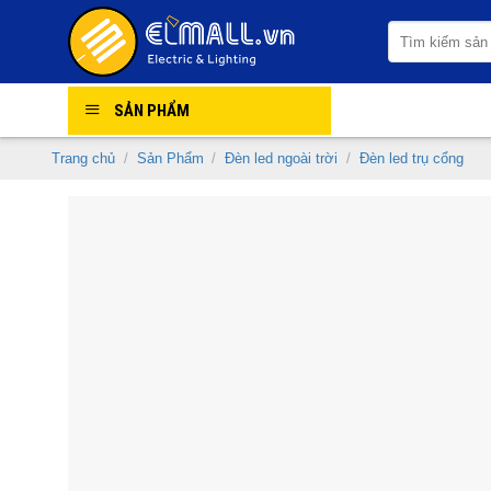
Skip
Tìm
to
kiếm:
content
SẢN PHẨM
Trang chủ
/
Sản Phẩm
/
Đèn led ngoài trời
/
Đèn led trụ cổng