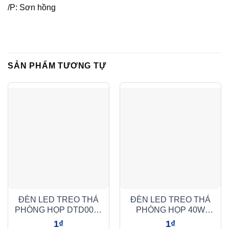
/P: Sơn hồng
SẢN PHẨM TƯƠNG TỰ
ĐÈN LED TREO THẢ
ĐÈN LED TREO THẢ
PHÒNG HỌP DTD0004
PHÒNG HỌP 40W
(36W – 290W)
(DTD0402)
1
₫
1
₫