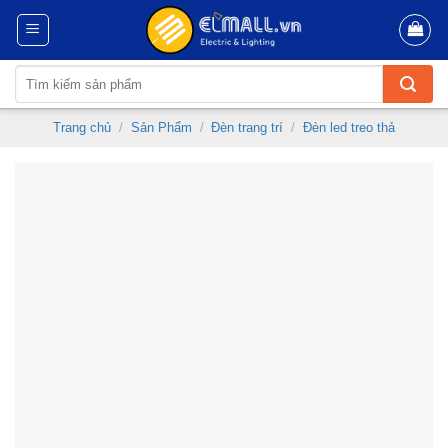
Skip
to
content
Tìm
kiếm:
Trang chủ
/
Sản Phẩm
/
Đèn trang trí
/
Đèn led treo thả