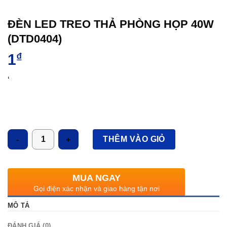
ĐÈN LED TREO THẢ PHÒNG HỌP 40W
(DTD0404)
1
₫
‘
Số lượng
THÊM VÀO GIỎ
MUA NGAY
Gọi điện xác nhận và giao hàng tận nơi
MÔ TẢ
ĐÁNH GIÁ (0)