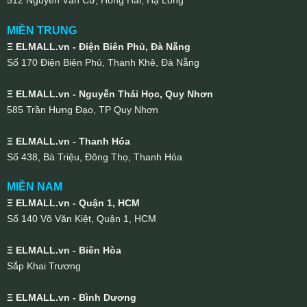
512 Nguyễn Văn Cừ, Hồng Hải, Hạ Long
MIỀN TRUNG
Ξ ELMALL.vn - Điện Biên Phủ, Đà Nẵng
Số 170 Điện Biên Phủ, Thanh Khê, Đà Nẵng
Ξ ELMALL.vn - Nguyễn Thái Học, Quy Nhơn
585 Trần Hưng Đạo, TP Quy Nhơn
Ξ ELMALL.vn - Thanh Hóa
Số 438, Bà Triệu, Đông Thọ, Thanh Hóa
MIỀN NAM
Ξ ELMALL.vn - Quận 1, HCM
Số 140 Võ Văn Kiệt, Quận 1, HCM
Ξ ELMALL.vn - Biên Hòa
Sắp Khai Trương
Ξ ELMALL.vn - Bình Dương