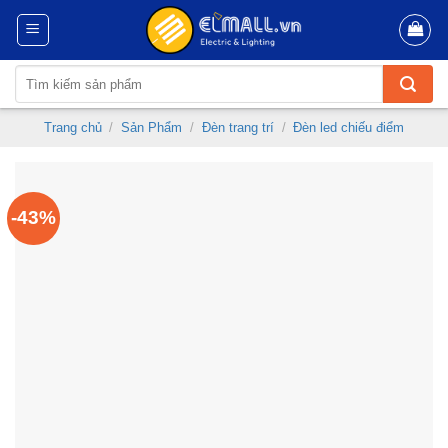
Skip
to
content
Tìm
kiếm:
Trang chủ
/
Sản Phẩm
/
Đèn trang trí
/
Đèn led chiếu điểm
-43%