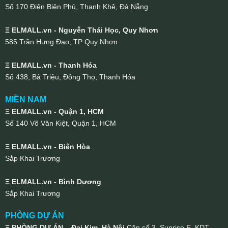
Số 170 Điện Biên Phủ, Thanh Khê, Đà Nẵng
Ξ ELMALL.vn - Nguyễn Thái Học, Quy Nhơn
585 Trần Hưng Đạo, TP Quy Nhơn
Ξ ELMALL.vn - Thanh Hóa
Số 438, Bà Triệu, Đông Thọ, Thanh Hóa
MIỀN NAM
Ξ ELMALL.vn - Quận 1, HCM
Số 140 Võ Văn Kiệt, Quận 1, HCM
Ξ ELMALL.vn - Biên Hòa
Sắp Khai Trương
Ξ ELMALL.vn - Bình Dương
Sắp Khai Trương
PHÒNG DỰ ÁN
Ξ PHÒNG DỰ ÁN – Đại Kim, Hà Nội
Căn số 3, Sunrise E, KDT