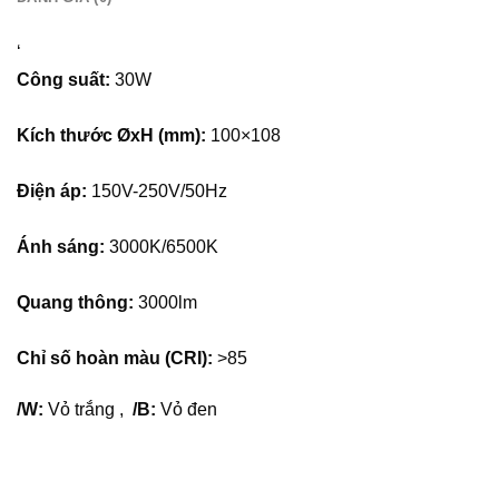
đổi vùng chiếu sáng mà không cần thay đổi vị trí đèn. Điều
này cực kỳ tiện lợi trong các không gian như phòng trưng
‘
bày, cửa hàng bán lẻ, hoặc phòng khách cần ánh sáng linh
Công suất:
30W
hoạt. Lắp đặt dễ dàng và tiết kiệm không gian: Đèn LED
chiếu điểm thanh ray được lắp đặt trên hệ thống thanh ray,
Kích thước ØxH (mm):
100×108
giúp dễ dàng di chuyển và thay đổi vị trí của đèn mà không
cần phải khoan đục lại tường hay trần. Các thanh ray này
Điện áp:
150V-250V/50Hz
thường được gắn lên trần và có thể điều chỉnh được số
lượng đèn, đáp ứng nhu cầu chiếu sáng khác nhau. Tiết
Ánh sáng:
3000K/6500K
kiệm năng lượng: Như tất cả các sản phẩm LED, đèn LED
chiếu điểm thanh ray tiết kiệm năng lượng rất hiệu quả so
Quang thông:
3000lm
với các loại đèn truyền thống như halogen hay huỳnh
quang. Công nghệ LED giúp giảm mức tiêu thụ điện năng
Chỉ số hoàn màu (CRI):
>85
nhưng vẫn cung cấp lượng ánh sáng mạnh mẽ và ổn định.
Tuổi thọ cao: Đèn LED có tuổi thọ lên đến 50.000 giờ ,
/W:
Vỏ trắng ,
/B:
Vỏ đen
điều này giúp giảm chi phí bảo trì và thay thế. Với các
không gian có yêu cầu chiếu sáng liên tục hoặc khó thay
thế đèn, đèn LED thanh ray là sự lựa chọn lý tưởng. Ánh