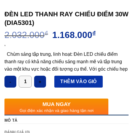
ĐÈN LED THANH RAY CHIẾU ĐIỂM 30W
(DIA5301)
Giá
Giá
2.032.000
₫
1.168.000
₫
gốc
hiện
là:
tại
‘
2.032.000₫.
là:
Chùm sáng tập trung, linh hoạt: Đèn LED chiếu điểm
1.168.000₫.
thanh ray có khả năng chiếu sáng mạnh mẽ và tập trung
vào một khu vực hoặc đối tượng cụ thể. Với góc chiếu hẹp
(thường từ 15° đến 40°), đèn LED thanh ray giúp tạo ra các
Số lượng
THÊM VÀO GIỎ
điểm nhấn ánh sáng trong không gian, rất phù hợp để
chiếu sáng sản phẩm, tác phẩm nghệ thuật, hoặc các khu
vực cần ánh sáng tập trung.
MUA NGAY
Khả năng điều chỉnh hướng linh hoạt: Một trong những ưu
Gọi điện xác nhận và giao hàng tận nơi
điểm nổi bật của đèn LED chiếu điểm thanh ray là khả
MÔ TẢ
năng điều chỉnh góc chiếu sáng. Đèn có thể xoay và
nghiêng theo nhiều hướng khác nhau, giúp dễ dàng thay
ĐÁNH GIÁ (0)